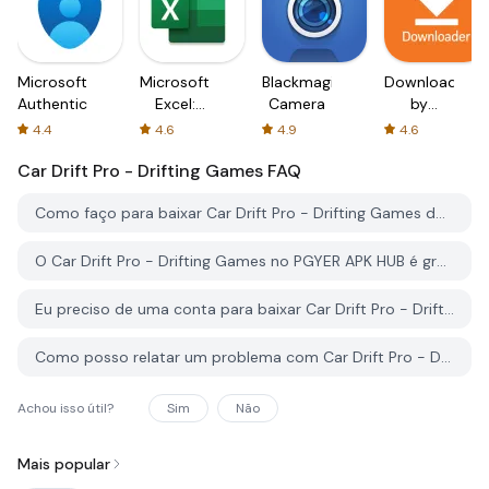
Microsoft
Microsoft
Blackmagic
Downloader
Authenticator
Excel:
Camera
by
Spreadsheets
AFTVnews
4.4
4.6
4.9
4.6
Car Drift Pro - Drifting Games
FAQ
Como faço para baixar Car Drift Pro - Drifting Games do PGYER APK HUB?
O Car Drift Pro - Drifting Games no PGYER APK HUB é gratuito para baixar?
Eu preciso de uma conta para baixar Car Drift Pro - Drifting Games do PGYER APK HUB?
Como posso relatar um problema com Car Drift Pro - Drifting Games no PGYER APK HUB?
Achou isso útil?
Sim
Não
Mais popular