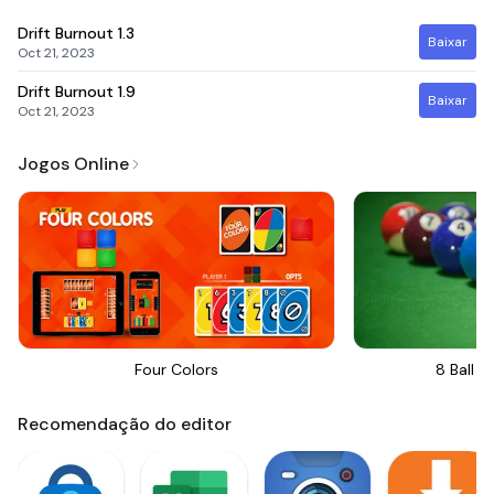
Drift Burnout
1.3
Baixar
Oct 21, 2023
Drift Burnout
1.9
Baixar
Oct 21, 2023
Jogos Online
Four Colors
8 Ball Bi
Recomendação do editor