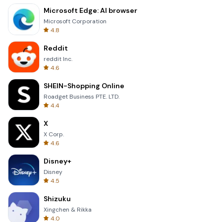
Microsoft Edge: AI browser
Microsoft Corporation
4.8
Reddit
reddit Inc.
4.6
SHEIN-Shopping Online
Roadget Business PTE. LTD.
4.4
X
X Corp.
4.6
Disney+
Disney
4.5
Shizuku
Xingchen & Rikka
4.0