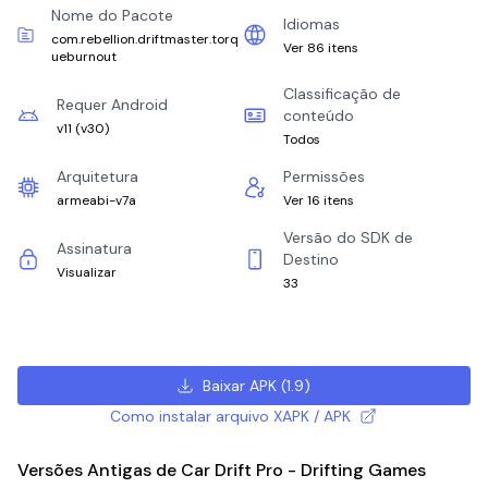
Nome do Pacote
Idiomas
com.rebellion.driftmaster.torq
Ver 86 itens
ueburnout
Classificação de
Requer Android
conteúdo
v11
(
v30
)
Todos
Arquitetura
Permissões
armeabi-v7a
Ver 16 itens
Versão do SDK de
Assinatura
Destino
Visualizar
33
Baixar APK
(
1.9
)
Como instalar arquivo XAPK / APK
Versões Antigas de Car Drift Pro - Drifting Games