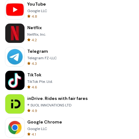
YouTube
Google LLC
4.8
Netflix
Netflix, Inc.
4.2
Telegram
Telegram FZ-LLC
4.3
TikTok
TikTok Pte. Ltd.
4.6
inDrive. Rides with fair fares
® SUOL INNOVATIONS LTD
4.9
Google Chrome
Google LLC
4.1