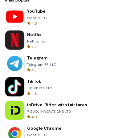
Mais popular
YouTube
Google LLC
4.8
Netflix
Netflix, Inc.
4.2
Telegram
Telegram FZ-LLC
4.3
TikTok
TikTok Pte. Ltd.
4.6
inDrive. Rides with fair fares
® SUOL INNOVATIONS LTD
4.9
Google Chrome
Google LLC