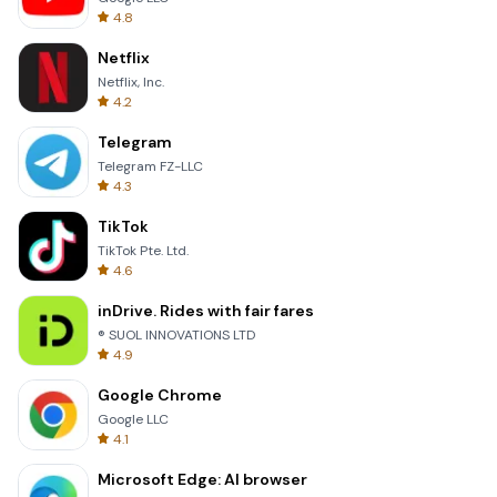
4.8
Netflix
Netflix, Inc.
4.2
Telegram
Telegram FZ-LLC
4.3
TikTok
TikTok Pte. Ltd.
4.6
inDrive. Rides with fair fares
® SUOL INNOVATIONS LTD
4.9
Google Chrome
Google LLC
4.1
Microsoft Edge: AI browser