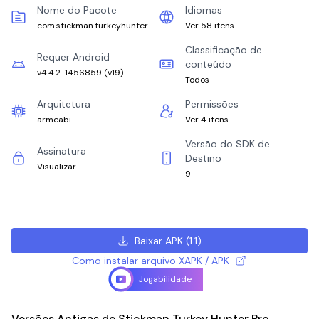
Nome do Pacote
Idiomas
com.stickman.turkeyhunter
Ver 58 itens
Classificação de
Requer Android
conteúdo
v4.4.2-1456859
(
v19
)
Todos
Arquitetura
Permissões
armeabi
Ver 4 itens
Versão do SDK de
Assinatura
Destino
Visualizar
9
Baixar APK
(
1.1
)
Como instalar arquivo XAPK / APK
Jogabilidade
Versões Antigas de Stickman Turkey Hunter Pro