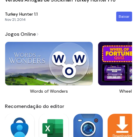
Turkey Hunter
1.1
Baixar
Nov 21, 2014
Jogos Online
Words of Wonders
Wheel Of
Recomendação do editor