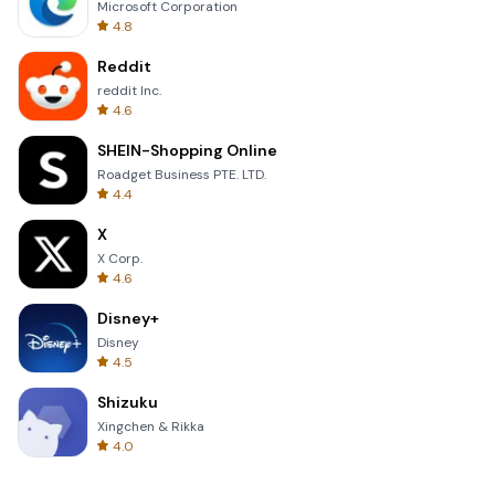
Microsoft Corporation
4.8
Reddit
reddit Inc.
4.6
SHEIN-Shopping Online
Roadget Business PTE. LTD.
4.4
X
X Corp.
4.6
Disney+
Disney
4.5
Shizuku
Xingchen & Rikka
4.0