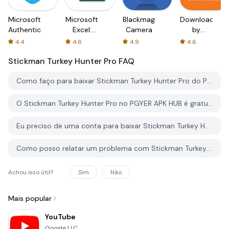
Microsoft
Microsoft
Blackmagic
Downloader
Authenticator
Excel:
Camera
by
Spreadsheets
AFTVnews
4.4
4.6
4.9
4.6
Stickman Turkey Hunter Pro
FAQ
Como faço para baixar Stickman Turkey Hunter Pro do PGYER APK HUB?
O Stickman Turkey Hunter Pro no PGYER APK HUB é gratuito para baixar?
Eu preciso de uma conta para baixar Stickman Turkey Hunter Pro do PGYER APK HUB?
Como posso relatar um problema com Stickman Turkey Hunter Pro no PGYER APK HUB?
Achou isso útil?
Sim
Não
Mais popular
YouTube
Google LLC