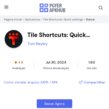
Página inicial
Aplicativos
Tile Shortcuts: Quick settings
Baixar
Tile Shortcuts: Quick
settings
Tom Bayley
4.8
Jul 30, 2024
1.6.0
Avaliação
Última atualização
Versão
Como instalar arquivo XAPK / APK
Compartilhar
Baixar Agora