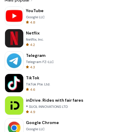
Mais popular
YouTube
Google LLC
4.8
Netflix
Netflix, Inc.
4.2
Telegram
Telegram FZ-LLC
4.3
TikTok
TikTok Pte. Ltd.
4.6
inDrive. Rides with fair fares
® SUOL INNOVATIONS LTD
4.9
Google Chrome
Google LLC