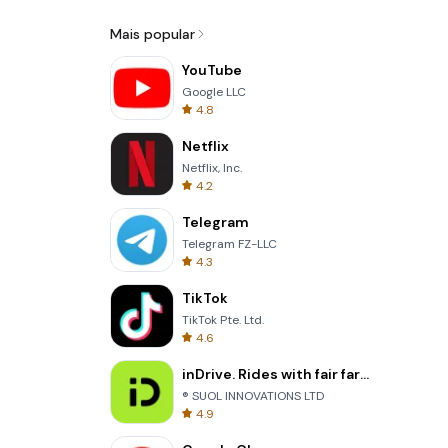
Mais popular
YouTube
Google LLC
4.8
Netflix
Netflix, Inc.
4.2
Telegram
Telegram FZ-LLC
4.3
TikTok
TikTok Pte. Ltd.
4.6
inDrive. Rides with fair fares
® SUOL INNOVATIONS LTD
4.9