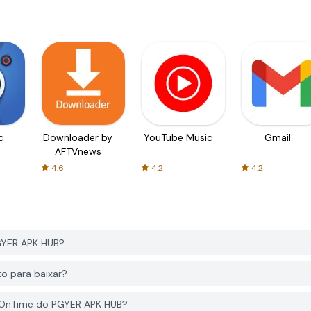
c
Downloader by
YouTube Music
Gmail
AFTVnews
4.6
4.2
4.2
GYER APK HUB?
o para baixar?
e OnTime do PGYER APK HUB?