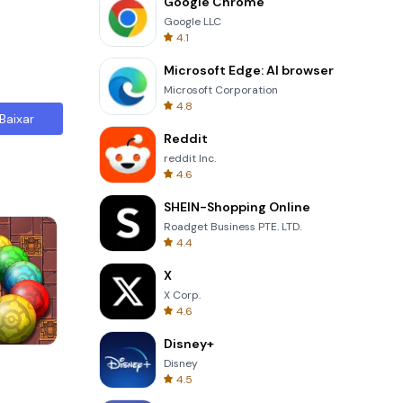
Google Chrome
Google LLC
4.1
Microsoft Edge: AI browser
Microsoft Corporation
4.8
Baixar
Reddit
reddit Inc.
4.6
SHEIN-Shopping Online
Roadget Business PTE. LTD.
4.4
X
X Corp.
4.6
Disney+
s
One Stroke
Disney
4.5