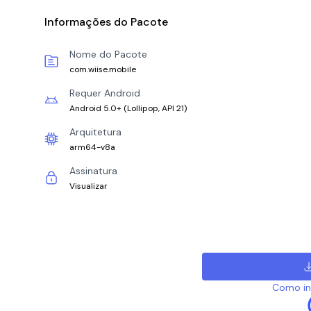
Informações do Pacote
Nome do Pacote
com.wiise.mobile
Requer Android
Android 5.0+
(
Lollipop, API 21
)
Arquitetura
arm64-v8a
Assinatura
Visualizar
Como ins