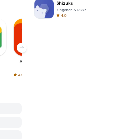
Shizuku
Xingchen & Rikka
4.0
AliExpress
Signal Private
Spotify - Music
Messenger
and Podcasts
4.5
4.3
4.6