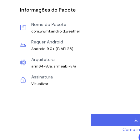
Informações do Pacote
Nome do Pacote
com.wwmt.android.weather
Requer Android
Android 9.0+
(
P, API 28
)
Arquitetura
arm64-v8a, armeabi-v7a
Assinatura
Visualizar
Como ins