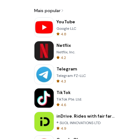
Mais popular
YouTube
Google LLC
4.8
Netflix
Netflix, Inc.
4.2
Telegram
Telegram FZ-LLC
4.3
TikTok
TikTok Pte. Ltd.
4.6
inDrive. Rides with fair fares
® SUOL INNOVATIONS LTD
4.9