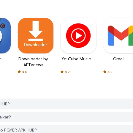
c
Downloader by
YouTube Music
Gmail
AFTVnews
4.6
4.2
4.2
 HUB?
aixar?
do PGYER APK HUB?