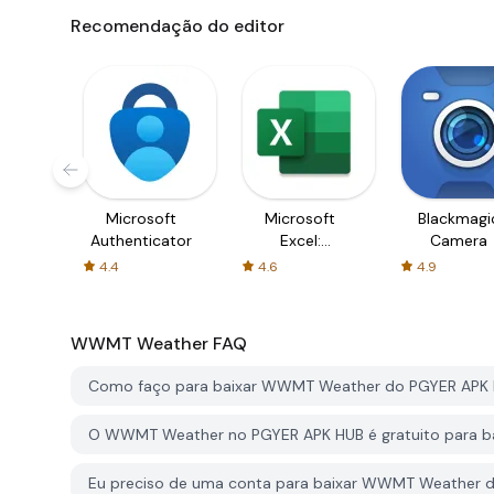
Recomendação do editor
Microsoft
Microsoft
Blackmagi
Authenticator
Excel:
Camera
Spreadsheets
4.4
4.6
4.9
WWMT Weather
FAQ
Como faço para baixar WWMT Weather do PGYER APK
O WWMT Weather no PGYER APK HUB é gratuito para b
Eu preciso de uma conta para baixar WWMT Weather 