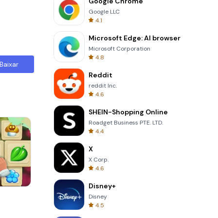
Google Chrome
Google LLC
4.1
Microsoft Edge: AI browser
Microsoft Corporation
4.8
Baixar
Reddit
reddit Inc.
4.6
SHEIN-Shopping Online
Roadget Business PTE. LTD.
4.4
X
X Corp.
4.6
Disney+
Skip Card
Disney
4.5