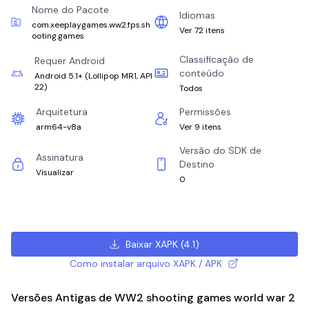
Nome do Pacote
Idiomas
com.xeeplaygames.ww2.fps.sh
Ver 72 itens
ooting.games
Classificação de
Requer Android
conteúdo
Android 5.1+
(
Lollipop MR1, API
22
)
Todos
Arquitetura
Permissões
arm64-v8a
Ver 9 itens
Versão do SDK de
Assinatura
Destino
Visualizar
0
Baixar XAPK
(
4.1
)
Como instalar arquivo XAPK / APK
Versões Antigas de WW2 shooting games world war 2