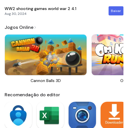
WW2 shooting games world war 2
4.1
Baixar
Aug 30, 2024
Jogos Online
Cannon Balls 3D
Om 
Recomendação do editor