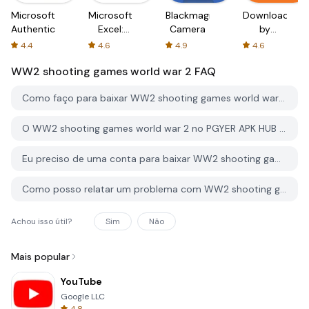
Microsoft
Microsoft
Blackmagic
Downloader
Authenticator
Excel:
Camera
by
Spreadsheets
AFTVnews
4.4
4.6
4.9
4.6
WW2 shooting games world war 2
FAQ
Como faço para baixar WW2 shooting games world war 2 do PGYER APK HUB?
O WW2 shooting games world war 2 no PGYER APK HUB é gratuito para baixar?
Eu preciso de uma conta para baixar WW2 shooting games world war 2 do PGYER APK HUB?
Como posso relatar um problema com WW2 shooting games world war 2 no PGYER APK HUB?
Achou isso útil?
Sim
Não
Mais popular
YouTube
Google LLC