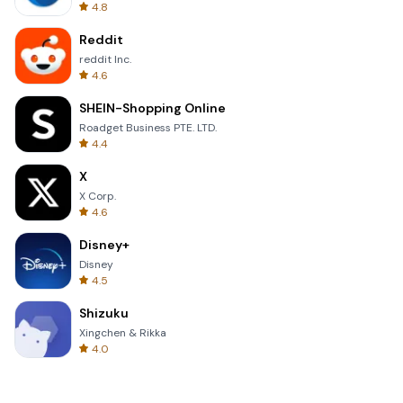
4.8
Reddit
reddit Inc.
4.6
SHEIN-Shopping Online
Roadget Business PTE. LTD.
4.4
X
X Corp.
4.6
Disney+
Disney
4.5
Shizuku
Xingchen & Rikka
4.0