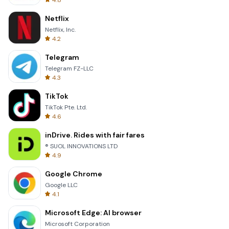
4.8
Netflix
Netflix, Inc.
4.2
Telegram
Telegram FZ-LLC
4.3
TikTok
TikTok Pte. Ltd.
4.6
inDrive. Rides with fair fares
® SUOL INNOVATIONS LTD
4.9
Google Chrome
Google LLC
4.1
Microsoft Edge: AI browser
Microsoft Corporation