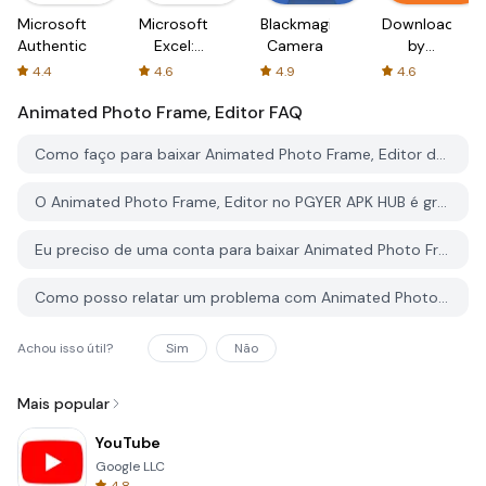
Microsoft
Microsoft
Blackmagic
Downloader
Authenticator
Excel:
Camera
by
Spreadsheets
AFTVnews
4.4
4.6
4.9
4.6
Animated Photo Frame, Editor
FAQ
Como faço para baixar Animated Photo Frame, Editor do PGYER APK HUB?
O Animated Photo Frame, Editor no PGYER APK HUB é gratuito para baixar?
Eu preciso de uma conta para baixar Animated Photo Frame, Editor do PGYER APK HUB?
Como posso relatar um problema com Animated Photo Frame, Editor no PGYER APK HUB?
Achou isso útil?
Sim
Não
Mais popular
YouTube
Google LLC