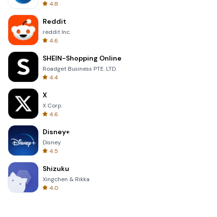
4.8
Reddit
reddit Inc.
4.6
SHEIN-Shopping Online
Roadget Business PTE. LTD.
4.4
X
X Corp.
4.6
Disney+
Disney
4.5
Shizuku
Xingchen & Rikka
4.0