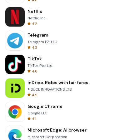
4.8
Netflix
Netflix, Inc.
4.2
Telegram
Telegram FZ-LLC
4.3
TikTok
TikTok Pte. Ltd.
4.6
inDrive. Rides with fair fares
® SUOL INNOVATIONS LTD
4.9
Google Chrome
Google LLC
4.1
Microsoft Edge: AI browser
Microsoft Corporation