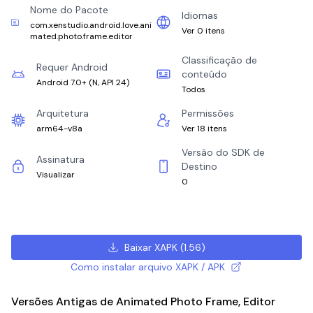
Nome do Pacote
Idiomas
com.xenstudio.android.love.ani
Ver 0 itens
mated.photo.frame.editor
Classificação de
Requer Android
conteúdo
Android 7.0+
(
N, API 24
)
Todos
Arquitetura
Permissões
arm64-v8a
Ver 18 itens
Versão do SDK de
Assinatura
Destino
Visualizar
0
Baixar XAPK
(
1.56
)
Como instalar arquivo XAPK / APK
Versões Antigas de Animated Photo Frame, Editor