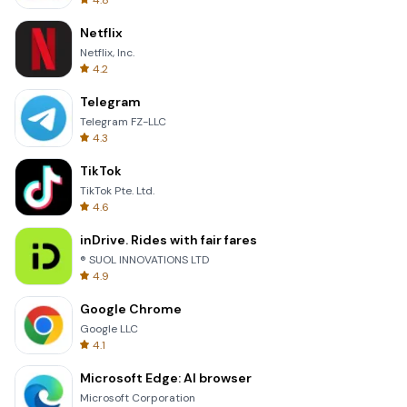
4.8
Netflix
Netflix, Inc.
4.2
Telegram
Telegram FZ-LLC
4.3
TikTok
TikTok Pte. Ltd.
4.6
inDrive. Rides with fair fares
® SUOL INNOVATIONS LTD
4.9
Google Chrome
Google LLC
4.1
Microsoft Edge: AI browser
Microsoft Corporation