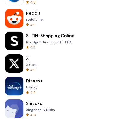
4.8
Reddit
reddit Inc.
4.6
SHEIN-Shopping Online
Roadget Business PTE. LTD.
4.4
X
X Corp.
4.6
Disney+
Disney
4.5
Shizuku
Xingchen & Rikka
4.0