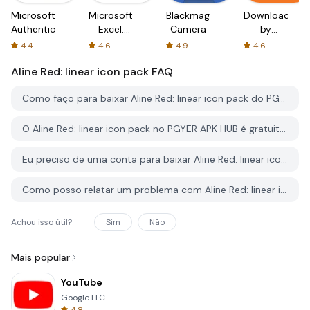
Microsoft
Microsoft
Blackmagic
Downloader
Authenticator
Excel:
Camera
by
Spreadsheets
AFTVnews
4.4
4.6
4.9
4.6
Aline Red: linear icon pack
FAQ
Como faço para baixar Aline Red: linear icon pack do PGYER APK HUB?
O Aline Red: linear icon pack no PGYER APK HUB é gratuito para baixar?
Eu preciso de uma conta para baixar Aline Red: linear icon pack do PGYER APK HUB?
Como posso relatar um problema com Aline Red: linear icon pack no PGYER APK HUB?
Achou isso útil?
Sim
Não
Mais popular
YouTube
Google LLC