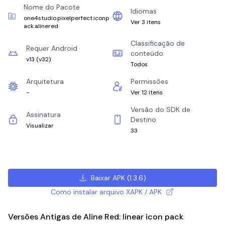
Nome do Pacote
Idiomas
one4studio.pixelperfect.iconp
Ver 3 itens
ack.alinered
Classificação de
Requer Android
conteúdo
v13
(
v32
)
Todos
Arquitetura
Permissões
-
Ver 12 itens
Versão do SDK de
Assinatura
Destino
Visualizar
33
Baixar APK
(
1.3.6
)
Como instalar arquivo XAPK / APK
Versões Antigas de Aline Red: linear icon pack