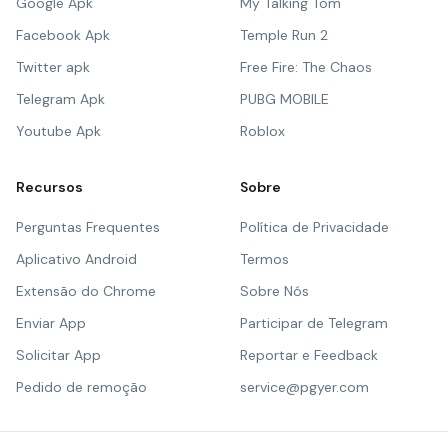
Google Apk
My Talking Tom
Facebook Apk
Temple Run 2
Twitter apk
Free Fire: The Chaos
Telegram Apk
PUBG MOBILE
Youtube Apk
Roblox
Recursos
Sobre
Perguntas Frequentes
Política de Privacidade
Aplicativo Android
Termos
Extensão do Chrome
Sobre Nós
Enviar App
Participar de Telegram
Solicitar App
Reportar e Feedback
Pedido de remoção
service@pgyer.com