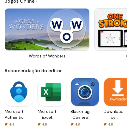
Jogos Online
Words of Wonders
On
Recomendação do editor
Microsoft
Microsoft
Blackmagic
Downloader
Authenticator
Excel:
Camera
by
Spreadsheets
AFTVnews
4.4
4.6
4.9
4.6