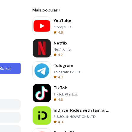
Mais popular
YouTube
Google LLC
4.8
Netflix
Netflix, Inc.
4.2
Telegram
Baixar
Telegram FZ-LLC
4.3
TikTok
TikTok Pte. Ltd.
4.6
inDrive. Rides with fair fares
® SUOL INNOVATIONS LTD
4.9