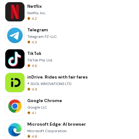
Netflix
Netflix, Inc.
4.2
Telegram
Telegram FZ-LLC
4.3
TikTok
TikTok Pte. Ltd.
4.6
inDrive. Rides with fair fares
® SUOL INNOVATIONS LTD
4.9
Google Chrome
Google LLC
4.1
Microsoft Edge: AI browser
Microsoft Corporation
4.8