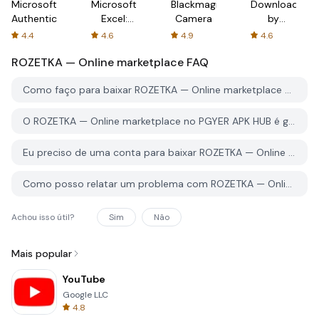
Microsoft
Microsoft
Blackmagic
Downloader
Authenticator
Excel:
Camera
by
Spreadsheets
AFTVnews
4.4
4.6
4.9
4.6
ROZETKA — Online marketplace
FAQ
Como faço para baixar ROZETKA — Online marketplace do PGYER APK HUB?
O ROZETKA — Online marketplace no PGYER APK HUB é gratuito para baixar?
Eu preciso de uma conta para baixar ROZETKA — Online marketplace do PGYER APK HUB?
Como posso relatar um problema com ROZETKA — Online marketplace no PGYER APK HUB?
Achou isso útil?
Sim
Não
Mais popular
YouTube
Google LLC
4.8