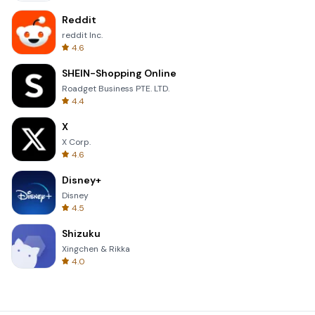
Reddit
reddit Inc.
4.6
SHEIN-Shopping Online
Roadget Business PTE. LTD.
4.4
X
X Corp.
4.6
Disney+
Disney
4.5
Shizuku
Xingchen & Rikka
4.0