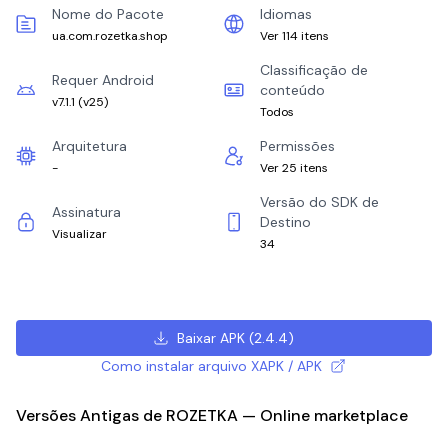
Nome do Pacote
Idiomas
ua.com.rozetka.shop
Ver 114 itens
Classificação de
Requer Android
conteúdo
v7.1.1
(
v25
)
Todos
Arquitetura
Permissões
-
Ver 25 itens
Versão do SDK de
Assinatura
Destino
Visualizar
34
Baixar APK
(
2.4.4
)
Como instalar arquivo XAPK / APK
Versões Antigas de ROZETKA — Online marketplace