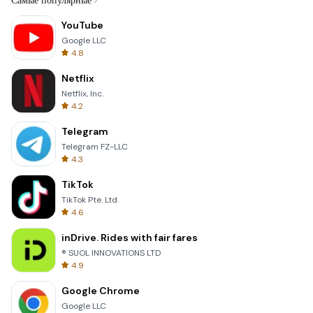
Самые популярные
YouTube
Google LLC
4.8
Netflix
Netflix, Inc.
4.2
Telegram
Telegram FZ-LLC
4.3
TikTok
TikTok Pte. Ltd.
4.6
inDrive. Rides with fair fares
® SUOL INNOVATIONS LTD
4.9
Google Chrome
Google LLC