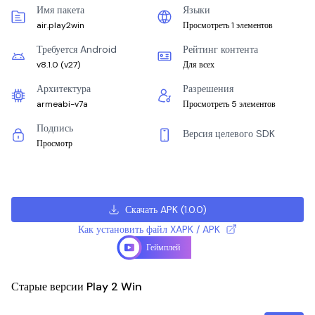
Имя пакета
Языки
air.play2win
Просмотреть 1 элементов
Требуется Android
Рейтинг контента
v8.1.0
(
v27
)
Для всех
Архитектура
Разрешения
armeabi-v7a
Просмотреть 5 элементов
Подпись
Версия целевого SDK
Просмотр
Скачать APK
(
1.0.0
)
Как установить файл XAPK / APK
Геймплей
Старые версии Play 2 Win