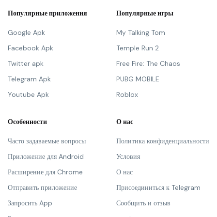
Популярные приложения
Популярные игры
Google Apk
My Talking Tom
Facebook Apk
Temple Run 2
Twitter apk
Free Fire: The Chaos
Telegram Apk
PUBG MOBILE
Youtube Apk
Roblox
Особенности
О нас
Часто задаваемые вопросы
Политика конфиденциальности
Приложение для Android
Условия
Расширение для Chrome
О нас
Отправить приложение
Присоединиться к Telegram
Запросить App
Сообщить и отзыв