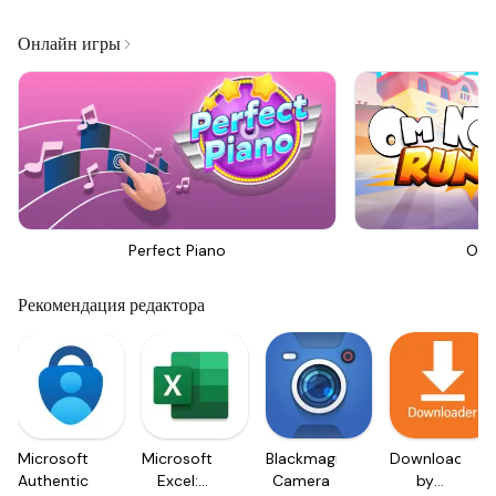
Онлайн игры
Perfect Piano
Om 
Рекомендация редактора
Microsoft
Microsoft
Blackmagic
Downloader
Authenticator
Excel:
Camera
by