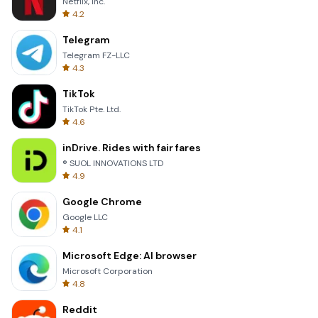
Netflix, Inc.
4.2
Telegram
Telegram FZ-LLC
4.3
TikTok
TikTok Pte. Ltd.
4.6
inDrive. Rides with fair fares
® SUOL INNOVATIONS LTD
4.9
Google Chrome
Google LLC
4.1
Microsoft Edge: AI browser
Microsoft Corporation
4.8
Reddit