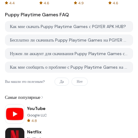
Spreadsheets
AFTVnews
4.4
4.6
4.9
4.6
Puppy Playtime Games
FAQ
Как мне скачать Puppy Playtime Games с PGYER APK HUB?
Бесплатно ли скачивать Puppy Playtime Games на PGYER APK HUB?
Нужен ли аккаунт для скачивания Puppy Playtime Games с PGYER APK HUB?
Как мне сообщить о проблеме с Puppy Playtime Games на PGYER APK HUB?
Вы нашли это полезным?
Да
Нет
Самые популярные
YouTube
Google LLC
4.8
Netflix