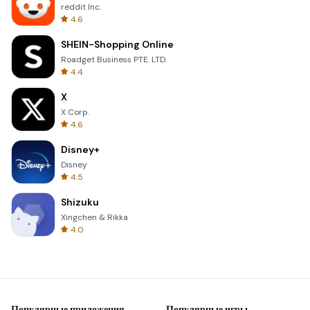
reddit Inc.
4.6
SHEIN-Shopping Online
Roadget Business PTE. LTD.
4.4
X
X Corp.
4.6
Disney+
Disney
4.5
Shizuku
Xingchen & Rikka
4.0
Популярные приложения
Популярные игры