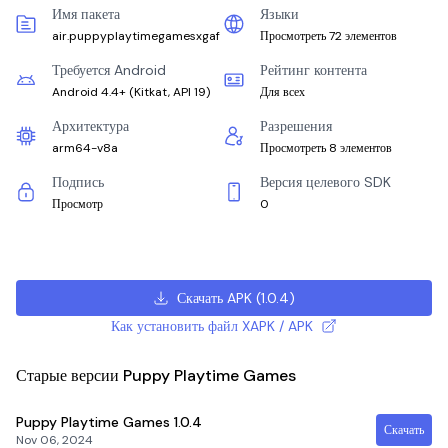
Имя пакета
Языки
air.puppyplaytimegamesxgaf
Просмотреть 72 элементов
Требуется Android
Рейтинг контента
Android 4.4+
(
Kitkat, API 19
)
Для всех
Архитектура
Разрешения
arm64-v8a
Просмотреть 8 элементов
Подпись
Версия целевого SDK
Просмотр
0
Скачать APK
(
1.0.4
)
Как установить файл XAPK / APK
Старые версии Puppy Playtime Games
Puppy Playtime Games
1.0.4
Скачать
Nov 06, 2024