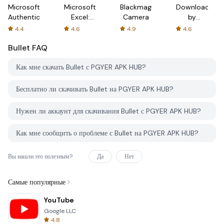
Microsoft
Microsoft
Blackmagic
Downloader
Authenticator
Excel:
Camera
by
Spreadsheets
AFTVnews
4.4
4.6
4.9
4.6
Bullet
FAQ
Как мне скачать Bullet с PGYER APK HUB?
Бесплатно ли скачивать Bullet на PGYER APK HUB?
Нужен ли аккаунт для скачивания Bullet с PGYER APK HUB?
Как мне сообщить о проблеме с Bullet на PGYER APK HUB?
Вы нашли это полезным?
Да
Нет
Самые популярные
YouTube
Google LLC
4.8