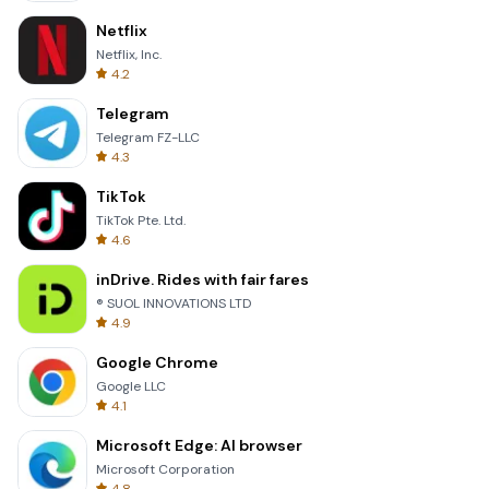
Netflix
Netflix, Inc.
4.2
Telegram
Telegram FZ-LLC
4.3
TikTok
TikTok Pte. Ltd.
4.6
inDrive. Rides with fair fares
® SUOL INNOVATIONS LTD
4.9
Google Chrome
Google LLC
4.1
Microsoft Edge: AI browser
Microsoft Corporation