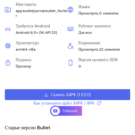
Имя пакета
Языки
app.bulletjournal.bullet_flutte
Просмотреть 0 элементов
r
Требуется Android
Рейтинг контента
Android 6.0+
(
M, API 23
)
Для всех
Архитектура
Разрешения
arm64-v8a
Просмотреть 22 элементов
Подпись
Версия целевого SDK
Просмотр
0
Скачать XAPK
(
1.52.0
)
Как установить файл XAPK / APK
Геймплей
Старые версии Bullet