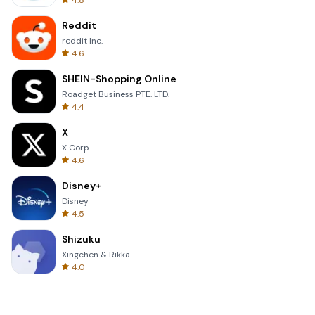
4.8
Reddit
reddit Inc.
4.6
SHEIN-Shopping Online
Roadget Business PTE. LTD.
4.4
X
X Corp.
4.6
Disney+
Disney
4.5
Shizuku
Xingchen & Rikka
4.0