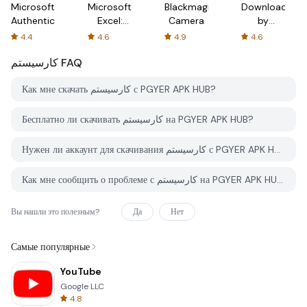
Microsoft
Microsoft
Blackmagic
Downloader
Authenticator
Excel:
Camera
by
Spreadsheets
AFTVnews
4.4
4.6
4.9
4.6
کارسیستم
FAQ
Как мне скачать کارسیستم с PGYER APK HUB?
Бесплатно ли скачивать کارسیستم на PGYER APK HUB?
Нужен ли аккаунт для скачивания کارسیستم с PGYER APK HUB?
Как мне сообщить о проблеме с کارسیستم на PGYER APK HUB?
Вы нашли это полезным?
Да
Нет
Самые популярные
YouTube
Google LLC
4.8