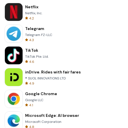
Netflix
Netflix, Inc.
4.2
Telegram
Telegram FZ-LLC
4.3
TikTok
TikTok Pte. Ltd.
4.6
inDrive. Rides with fair fares
® SUOL INNOVATIONS LTD
4.9
Google Chrome
Google LLC
4.1
Microsoft Edge: AI browser
Microsoft Corporation
4.8