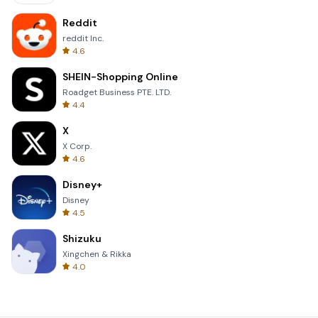
Reddit
reddit Inc.
4.6
SHEIN-Shopping Online
Roadget Business PTE. LTD.
4.4
X
X Corp.
4.6
Disney+
Disney
4.5
Shizuku
Xingchen & Rikka
4.0