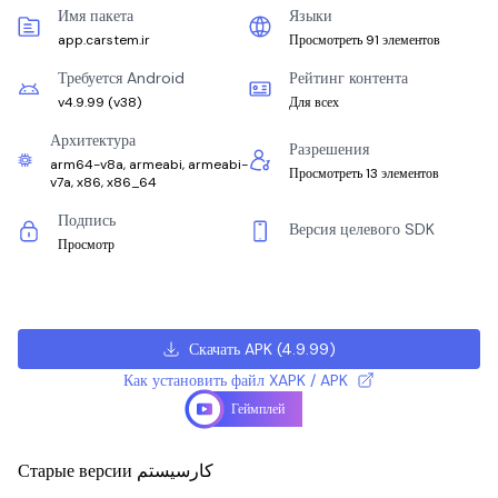
Имя пакета
Языки
app.carstem.ir
Просмотреть 91 элементов
Требуется Android
Рейтинг контента
v4.9.99
(
v38
)
Для всех
Архитектура
Разрешения
arm64-v8a, armeabi, armeabi-
Просмотреть 13 элементов
v7a, x86, x86_64
Подпись
Версия целевого SDK
Просмотр
Скачать APK
(
4.9.99
)
Как установить файл XAPK / APK
Геймплей
Старые версии کارسیستم