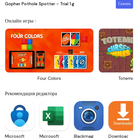
Gopher Pothole Spotter - Trial
1.g
Скачать
Онлайн игры
Four Colors
Totemia 
Рекомендация редактора
Microsoft
Microsoft
Blackmagic
Downloader