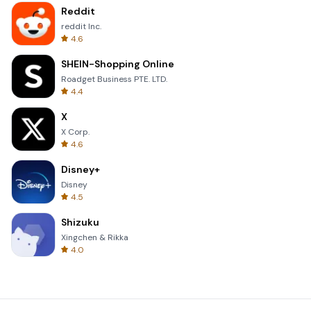
Reddit
reddit Inc.
4.6
SHEIN-Shopping Online
Roadget Business PTE. LTD.
4.4
X
X Corp.
4.6
Disney+
Disney
4.5
Shizuku
Xingchen & Rikka
4.0