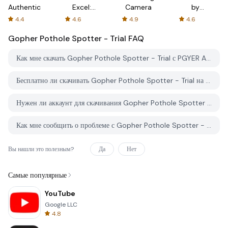
Authenticator
Excel:
Camera
by
Spreadsheets
AFTVnews
4.4
4.6
4.9
4.6
Gopher Pothole Spotter - Trial
FAQ
Как мне скачать Gopher Pothole Spotter - Trial с PGYER APK HUB?
Бесплатно ли скачивать Gopher Pothole Spotter - Trial на PGYER APK HUB?
Нужен ли аккаунт для скачивания Gopher Pothole Spotter - Trial с PGYER APK HUB?
Как мне сообщить о проблеме с Gopher Pothole Spotter - Trial на PGYER APK HUB?
Вы нашли это полезным?
Да
Нет
Самые популярные
YouTube
Google LLC
4.8