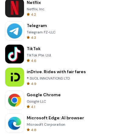
Netflix
Netflix, Inc.
4.2
Telegram
Telegram FZ-LLC
4.3
TikTok
TikTok Pte. Ltd.
4.6
inDrive. Rides with fair fares
® SUOL INNOVATIONS LTD
4.9
Google Chrome
Google LLC
4.1
Microsoft Edge: AI browser
Microsoft Corporation
4.8