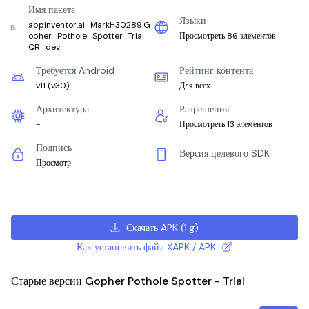
Имя пакета
Языки
appinventor.ai_MarkH30289.G
opher_Pothole_Spotter_Trial_
Просмотреть 86 элементов
QR_dev
Требуется Android
Рейтинг контента
v11
(
v30
)
Для всех
Архитектура
Разрешения
-
Просмотреть 13 элементов
Подпись
Версия целевого SDK
Просмотр
Скачать APK
(
1.g
)
Как установить файл XAPK / APK
Старые версии Gopher Pothole Spotter - Trial