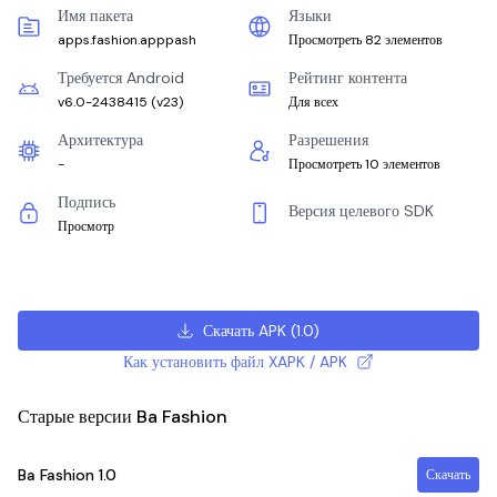
Имя пакета
Языки
apps.fashion.apppash
Просмотреть 82 элементов
Требуется Android
Рейтинг контента
v6.0-2438415
(
v23
)
Для всех
Архитектура
Разрешения
-
Просмотреть 10 элементов
Подпись
Версия целевого SDK
Просмотр
Скачать APK
(
1.0
)
Как установить файл XAPK / APK
Старые версии Ba Fashion
Ba Fashion
1.0
Скачать