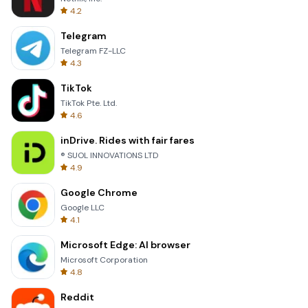
4.2
Telegram
Telegram FZ-LLC
4.3
TikTok
TikTok Pte. Ltd.
4.6
inDrive. Rides with fair fares
® SUOL INNOVATIONS LTD
4.9
Google Chrome
Google LLC
4.1
Microsoft Edge: AI browser
Microsoft Corporation
4.8
Reddit