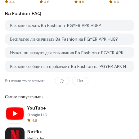
Spreadsheets
AFTVnews
4.4
4.6
4.9
4.6
Ba Fashion
FAQ
Как мне скачать Ba Fashion с PGYER APK HUB?
Бесплатно ли скачивать Ba Fashion на PGYER APK HUB?
Нужен ли аккаунт для скачивания Ba Fashion с PGYER APK HUB?
Как мне сообщить о проблеме с Ba Fashion на PGYER APK HUB?
Вы нашли это полезным?
Да
Нет
Самые популярные
YouTube
Google LLC
4.8
Netflix
Netflix, Inc.