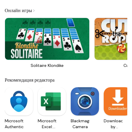
Онлайн игры
Solitaire Klondike
Cut
Рекомендация редактора
Microsoft
Microsoft
Blackmagic
Downloader
Authenticator
Excel:
Camera
by