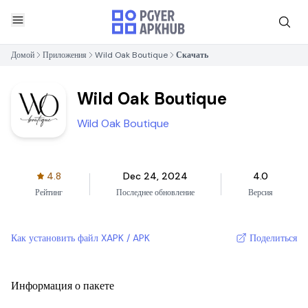
Домой
Приложения
Wild Oak Boutique
Скачать
Wild Oak Boutique
Wild Oak Boutique
4.8
Dec 24, 2024
4.0
Рейтинг
Последнее обновление
Версия
Как установить файл XAPK / APK
Поделиться
Информация о пакете