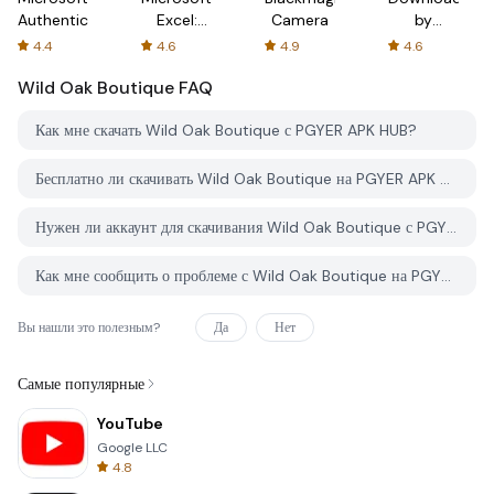
Authenticator
Excel:
Camera
by
Spreadsheets
AFTVnews
4.4
4.6
4.9
4.6
Wild Oak Boutique
FAQ
Как мне скачать Wild Oak Boutique с PGYER APK HUB?
Бесплатно ли скачивать Wild Oak Boutique на PGYER APK HUB?
Нужен ли аккаунт для скачивания Wild Oak Boutique с PGYER APK HUB?
Как мне сообщить о проблеме с Wild Oak Boutique на PGYER APK HUB?
Вы нашли это полезным?
Да
Нет
Самые популярные
YouTube
Google LLC
4.8