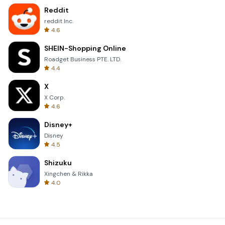
Reddit
reddit Inc.
4.6
SHEIN-Shopping Online
Roadget Business PTE. LTD.
4.4
X
X Corp.
4.6
Disney+
Disney
4.5
Shizuku
Xingchen & Rikka
4.0