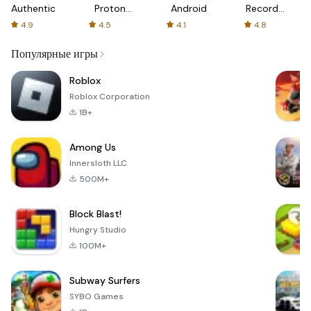
Authenticator
Proton:
Android
Recorder
Fast &
-
4.9
4.5
4.1
4.8
Secure
XRecorder
VPN
Популярные игры
Roblox
Roblox Corporation
1B+
Among Us
Innersloth LLC
500M+
Block Blast!
Hungry Studio
100M+
Subway Surfers
SYBO Games