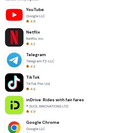
YouTube
Google LLC
4.8
Netflix
Netflix, Inc.
4.2
Telegram
Telegram FZ-LLC
4.3
TikTok
TikTok Pte. Ltd.
4.6
inDrive. Rides with fair fares
® SUOL INNOVATIONS LTD
4.9
Google Chrome
Google LLC