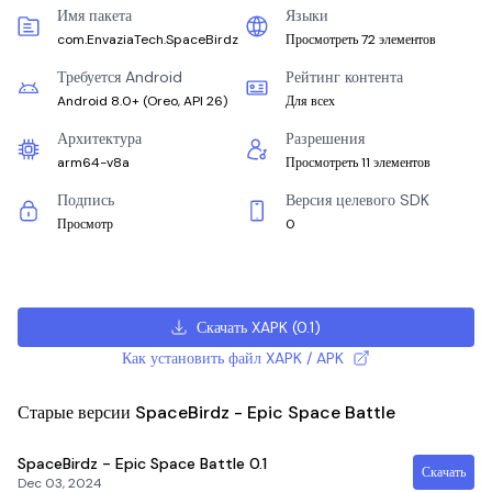
Имя пакета
Языки
com.EnvaziaTech.SpaceBirdz
Просмотреть 72 элементов
Требуется Android
Рейтинг контента
Android 8.0+
(
Oreo, API 26
)
Для всех
Архитектура
Разрешения
arm64-v8a
Просмотреть 11 элементов
Подпись
Версия целевого SDK
Просмотр
0
Скачать XAPK
(
0.1
)
Как установить файл XAPK / APK
Старые версии SpaceBirdz - Epic Space Battle
SpaceBirdz - Epic Space Battle
0.1
Скачать
Dec 03, 2024