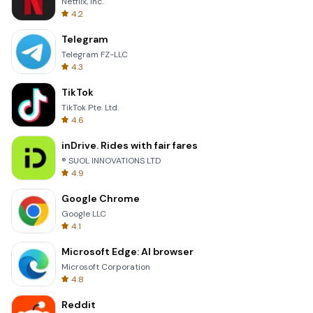
Netflix, Inc.
4.2
Telegram
Telegram FZ-LLC
4.3
TikTok
TikTok Pte. Ltd.
4.6
inDrive. Rides with fair fares
® SUOL INNOVATIONS LTD
4.9
Google Chrome
Google LLC
4.1
Microsoft Edge: AI browser
Microsoft Corporation
4.8
Reddit