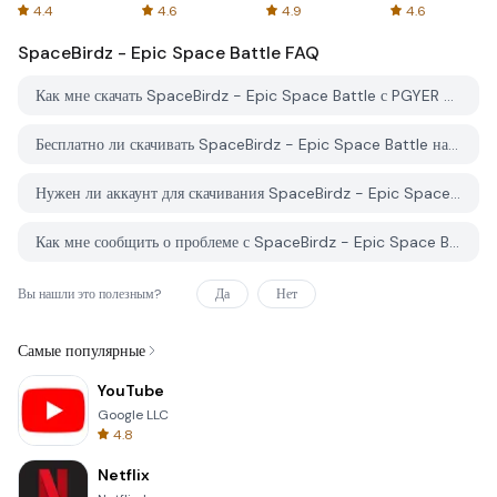
Spreadsheets
AFTVnews
4.4
4.6
4.9
4.6
SpaceBirdz - Epic Space Battle
FAQ
Как мне скачать SpaceBirdz - Epic Space Battle с PGYER APK HUB?
Бесплатно ли скачивать SpaceBirdz - Epic Space Battle на PGYER APK HUB?
Нужен ли аккаунт для скачивания SpaceBirdz - Epic Space Battle с PGYER APK HUB?
Как мне сообщить о проблеме с SpaceBirdz - Epic Space Battle на PGYER APK HUB?
Вы нашли это полезным?
Да
Нет
Самые популярные
YouTube
Google LLC
4.8
Netflix