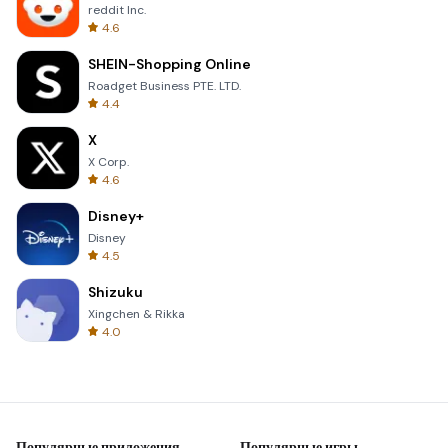
reddit Inc.
4.6
SHEIN-Shopping Online
Roadget Business PTE. LTD.
4.4
X
X Corp.
4.6
Disney+
Disney
4.5
Shizuku
Xingchen & Rikka
4.0
Популярные приложения
Популярные игры