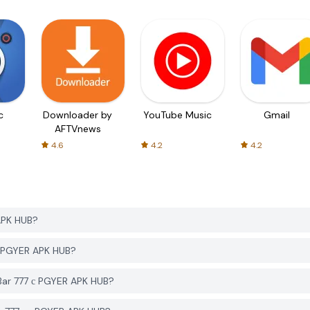
c
Downloader by
YouTube Music
Gmail
AFTVnews
4.6
4.2
4.2
APK HUB?
а PGYER APK HUB?
Bar 777 с PGYER APK HUB?