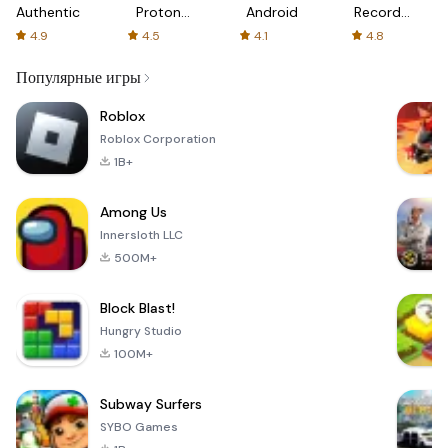
Authenticator
Proton:
Android
Recorder
Fast &
-
4.9
4.5
4.1
4.8
Secure
XRecorder
VPN
Популярные игры
Roblox
Roblox Corporation
1B+
Among Us
Innersloth LLC
500M+
Block Blast!
Hungry Studio
100M+
Subway Surfers
SYBO Games