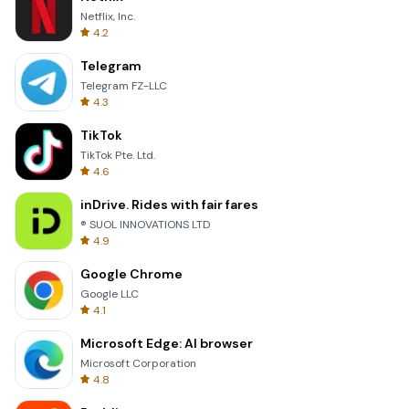
Netflix, Inc.
4.2
Telegram
Telegram FZ-LLC
4.3
TikTok
TikTok Pte. Ltd.
4.6
inDrive. Rides with fair fares
® SUOL INNOVATIONS LTD
4.9
Google Chrome
Google LLC
4.1
Microsoft Edge: AI browser
Microsoft Corporation
4.8