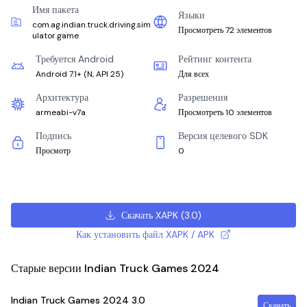
Имя пакета
Языки
com.ag.indian.truck.driving.sim
Просмотреть 72 элементов
ulator.game
Требуется Android
Рейтинг контента
Android 7.1+
(
N, API 25
)
Для всех
Архитектура
Разрешения
armeabi-v7a
Просмотреть 10 элементов
Подпись
Версия целевого SDK
Просмотр
0
Скачать XAPK
(
3.0
)
Как установить файл XAPK / APK
Старые версии Indian Truck Games 2024
Indian Truck Games 2024
3.0
Скачать