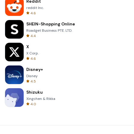
Reddit
reddit Inc.
4.6
SHEIN-Shopping Online
Roadget Business PTE. LTD.
4.4
X
X Corp.
4.6
Disney+
Disney
4.5
Shizuku
Xingchen & Rikka
4.0