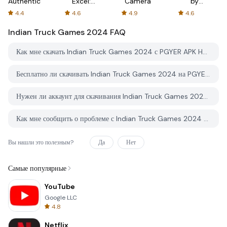
Authenticator
Excel:
Camera
by
Spreadsheets
AFTVnews
4.4
4.6
4.9
4.6
Indian Truck Games 2024
FAQ
Как мне скачать Indian Truck Games 2024 с PGYER APK HUB?
Бесплатно ли скачивать Indian Truck Games 2024 на PGYER APK HUB?
Нужен ли аккаунт для скачивания Indian Truck Games 2024 с PGYER APK HUB?
Как мне сообщить о проблеме с Indian Truck Games 2024 на PGYER APK HUB?
Вы нашли это полезным?
Да
Нет
Самые популярные
YouTube
Google LLC
4.8
Netflix