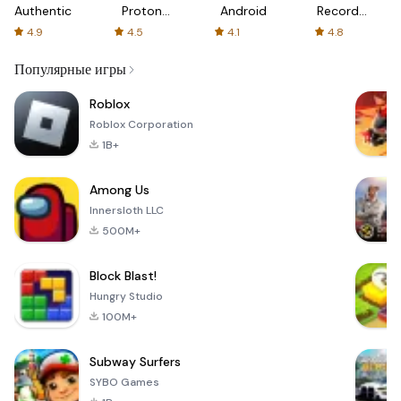
Authenticator
Proton:
Android
Recorder
Fast &
-
4.9
4.5
4.1
4.8
Secure
XRecorder
VPN
Популярные игры
Roblox
Roblox Corporation
1B+
Among Us
Innersloth LLC
500M+
Block Blast!
Hungry Studio
100M+
Subway Surfers
SYBO Games