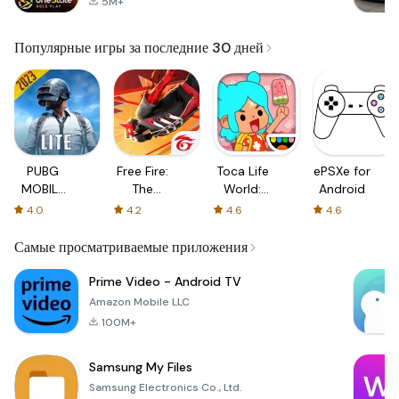
5M+
Популярные игры за последние 30 дней
PUBG
Free Fire:
Toca Life
ePSXe for
MOBILE
The
World:
Android
LITE
Chaos
Build a
4.0
4.2
4.6
4.6
Story
Самые просматриваемые приложения
Prime Video - Android TV
Amazon Mobile LLC
100M+
Samsung My Files
Samsung Electronics Co., Ltd.