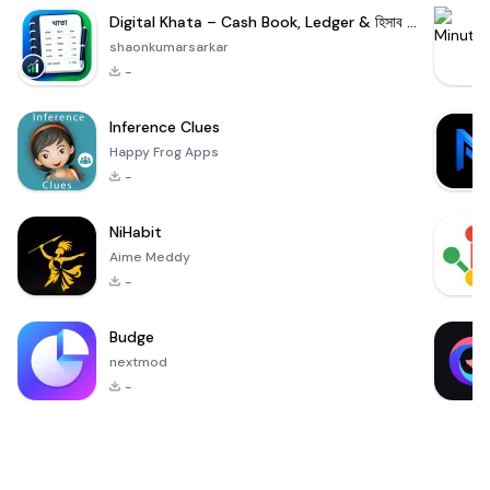
Digital Khata – Cash Book, Ledger & হিসাব খাতা
shaonkumarsarkar
-
Inference Clues
Happy Frog Apps
-
NiHabit
Aime Meddy
-
Budge
nextmod
-