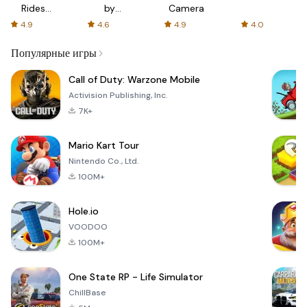
Rides
by
Camera
with fair
AFTVnews
4.9
4.6
4.9
4.0
fares
Популярные игры
Call of Duty: Warzone Mobile
Activision Publishing, Inc.
7K+
Mario Kart Tour
Nintendo Co., Ltd.
100M+
Hole.io
VOODOO
100M+
One State RP - Life Simulator
ChillBase