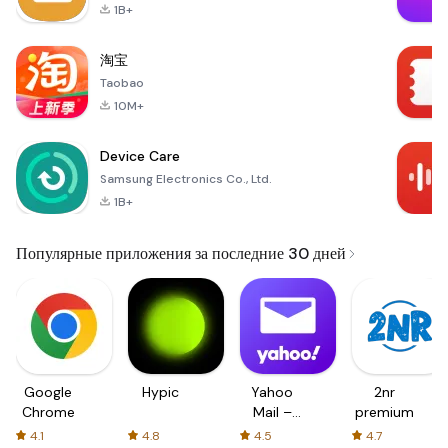
1B+
淘宝
Taobao
10M+
Device Care
Samsung Electronics Co., Ltd.
1B+
Популярные приложения за последние 30 дней
Google
Hypic
Yahoo
2nr
Chrome
Mail –
premium
Organized
4.1
4.8
4.5
4.7