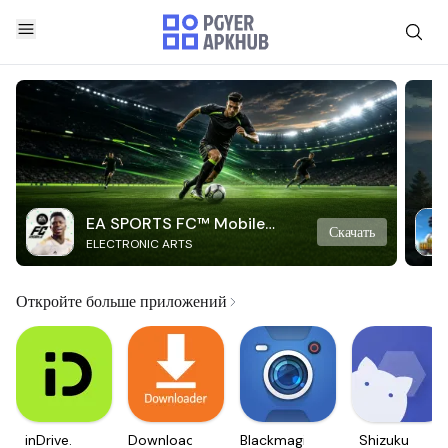
EA SPORTS FC™ Mobile
Скачать
ELECTRONIC ARTS
Soccer
Откройте больше приложений
inDrive.
Downloader
Blackmagic
Shizuku