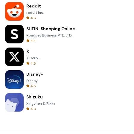
Reddit
reddit Inc.
4.6
SHEIN-Shopping Online
Roadget Business PTE. LTD.
4.4
X
X Corp.
4.6
Disney+
Disney
4.5
Shizuku
Xingchen & Rikka
4.0