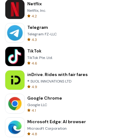
Netflix
Netflix, Inc.
4.2
Telegram
Telegram FZ-LLC
4.3
TikTok
TikTok Pte. Ltd.
4.6
inDrive. Rides with fair fares
® SUOL INNOVATIONS LTD
4.9
Google Chrome
Google LLC
4.1
Microsoft Edge: AI browser
Microsoft Corporation
4.8