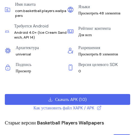
Имя пакета
Языки
com.basketball.players.wallpa
Просмотреть 48 элементов
pers
Требуется Android
Рейтинг контента
Android 4.0+
(
Ice Cream Sand
Для всех
wich, API 14
)
Архитектура
Разрешения
universal
Просмотреть 8 элементов
Подпись
Версия целевого SDK
Просмотр
0
Скачать APK
(
1.0
)
Как установить файл XAPK / APK
Старые версии Basketball Players Wallpapers