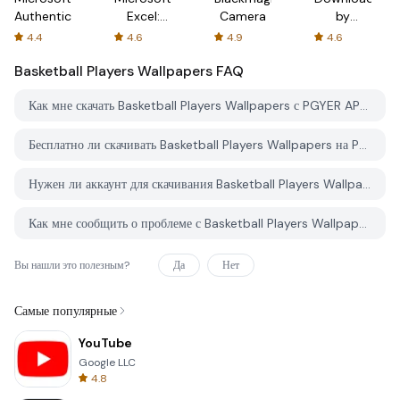
Authenticator
Excel:
Camera
by
Spreadsheets
AFTVnews
4.4
4.6
4.9
4.6
Basketball Players Wallpapers
FAQ
Как мне скачать Basketball Players Wallpapers с PGYER APK HUB?
Бесплатно ли скачивать Basketball Players Wallpapers на PGYER APK HUB?
Нужен ли аккаунт для скачивания Basketball Players Wallpapers с PGYER APK HUB?
Как мне сообщить о проблеме с Basketball Players Wallpapers на PGYER APK HUB?
Вы нашли это полезным?
Да
Нет
Самые популярные
YouTube
Google LLC
4.8