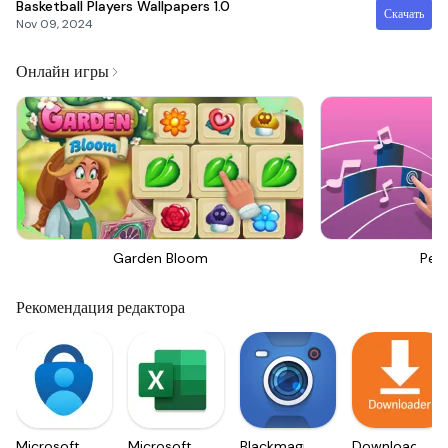
Basketball Players Wallpapers
1.0
Скачать
Nov 09, 2024
Онлайн игры
Garden Bloom
Perf
Рекомендация редактора
Microsoft
Microsoft
Blackmagic
Downloader