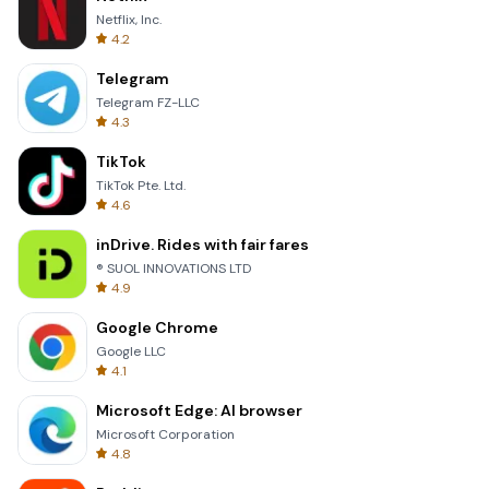
Netflix, Inc.
4.2
Telegram
Telegram FZ-LLC
4.3
TikTok
TikTok Pte. Ltd.
4.6
inDrive. Rides with fair fares
® SUOL INNOVATIONS LTD
4.9
Google Chrome
Google LLC
4.1
Microsoft Edge: AI browser
Microsoft Corporation
4.8