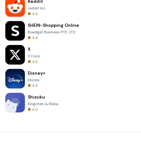
Reddit
reddit Inc.
4.6
SHEIN-Shopping Online
Roadget Business PTE. LTD.
4.4
X
X Corp.
4.6
Disney+
Disney
4.5
Shizuku
Xingchen & Rikka
4.0