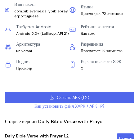
Имя пакета
Языки
com.bibleverse.dailybiblepray
Просмотреть 72 элементов
erportuguese
Требуется Android
Рейтинг контента
Android 5.0+
(
Lollipop, API 21
)
Для всех
Архитектура
Разрешения
universal
Просмотреть 12 элементов
Подпись
Версия целевого SDK
Просмотр
0
Скачать APK
(
1.2
)
Как установить файл XAPK / APK
Старые версии Daily Bible Verse with Prayer
Daily Bible Verse with Prayer
1.2
Скачать