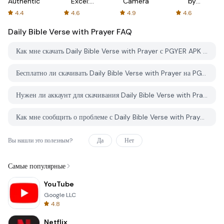
Authenticator
Excel:
Camera
by
Spreadsheets
AFTVnews
4.4
4.6
4.9
4.6
Daily Bible Verse with Prayer
FAQ
Как мне скачать Daily Bible Verse with Prayer с PGYER APK HUB?
Бесплатно ли скачивать Daily Bible Verse with Prayer на PGYER APK HUB?
Нужен ли аккаунт для скачивания Daily Bible Verse with Prayer с PGYER APK HUB?
Как мне сообщить о проблеме с Daily Bible Verse with Prayer на PGYER APK HUB?
Вы нашли это полезным?
Да
Нет
Самые популярные
YouTube
Google LLC
4.8
Netflix