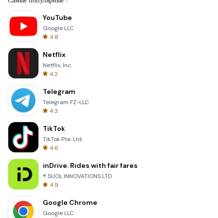
Самые популярные
YouTube
Google LLC
4.8
Netflix
Netflix, Inc.
4.2
Telegram
Telegram FZ-LLC
4.3
TikTok
TikTok Pte. Ltd.
4.6
inDrive. Rides with fair fares
® SUOL INNOVATIONS LTD
4.9
Google Chrome
Google LLC