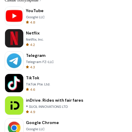
Самые популярные
YouTube
Google LLC
4.8
Netflix
Netflix, Inc.
4.2
Telegram
Telegram FZ-LLC
4.3
TikTok
TikTok Pte. Ltd.
4.6
inDrive. Rides with fair fares
® SUOL INNOVATIONS LTD
4.9
Google Chrome
Google LLC