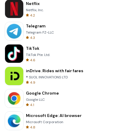
Netflix
Netflix, Inc.
4.2
Telegram
Telegram FZ-LLC
4.3
TikTok
TikTok Pte. Ltd.
4.6
inDrive. Rides with fair fares
® SUOL INNOVATIONS LTD
4.9
Google Chrome
Google LLC
4.1
Microsoft Edge: AI browser
Microsoft Corporation
4.8