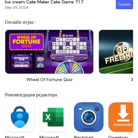
Ice cream Cake Maker Cake Game
7.1.7
Скачать
Sep 29, 2024
Онлайн игры
Wheel Of Fortune Quiz
3D 
Рекомендация редактора
Microsoft
Microsoft
Blackmagic
Downloader