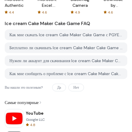
Authenticator
Excel:
Camera
by
Spreadsheets
AFTVnews
4.4
4.6
4.9
4.6
Ice cream Cake Maker Cake Game
FAQ
Как мне скачать Ice cream Cake Maker Cake Game с PGYER APK HUB?
Бесплатно ли скачивать Ice cream Cake Maker Cake Game на PGYER APK HUB?
Нужен ли аккаунт для скачивания Ice cream Cake Maker Cake Game с PGYER APK HUB?
Как мне сообщить о проблеме с Ice cream Cake Maker Cake Game на PGYER APK HUB?
Вы нашли это полезным?
Да
Нет
Самые популярные
YouTube
Google LLC
4.8