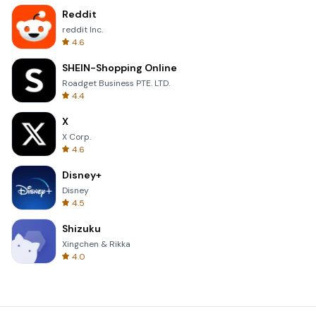
Reddit
reddit Inc.
4.6
SHEIN-Shopping Online
Roadget Business PTE. LTD.
4.4
X
X Corp.
4.6
Disney+
Disney
4.5
Shizuku
Xingchen & Rikka
4.0