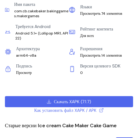
Имя пакета
Языки
com.cb.cakebaker.bakinggame
Просмотреть 74 элементов
s.makergames
Требуется Android
Рейтинг контента
Android 5.1+
(
Lollipop MR1, API
Для всех
22
)
Архитектура
Разрешения
arm64-v8a
Просмотреть 14 элементов
Подпись
Версия целевого SDK
Просмотр
0
Скачать XAPK
(
7.1.7
)
Как установить файл XAPK / APK
Старые версии Ice cream Cake Maker Cake Game