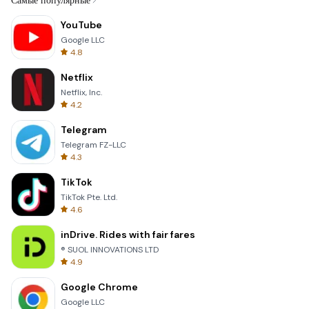
Самые популярные
YouTube
Google LLC
4.8
Netflix
Netflix, Inc.
4.2
Telegram
Telegram FZ-LLC
4.3
TikTok
TikTok Pte. Ltd.
4.6
inDrive. Rides with fair fares
® SUOL INNOVATIONS LTD
4.9
Google Chrome
Google LLC