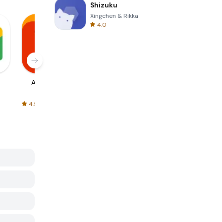
Shizuku
Xingchen & Rikka
4.0
AliExpress
Signal Private
Spotify - Music
Messenger
and Podcasts
4.5
4.3
4.6