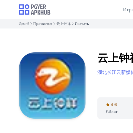
Игр
Домой
Приложения
云上钟祥
Скачать
云上钟
湖北长江云新媒
4.6
Рейтинг