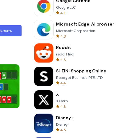
Google Chrome
Google LLC
4.1
Microsoft Edge: AI browser
качать
Microsoft Corporation
4.8
Reddit
reddit Inc.
4.6
SHEIN-Shopping Online
Roadget Business PTE. LTD.
4.4
X
X Corp.
4.6
Cannon Balls 3D
Disney+
Disney
4.5