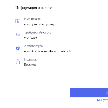
Информация о пакете
Имя пакета
com.cj.yun.zhongxiang
Требуется Android
v10
(
v29
)
Архитектура
arm64-v8a, armeabi, armeabi-v7a
Подпись
Просмотр
Как ус