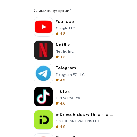
Самые популярные
YouTube
Google LLC
4.8
Netflix
Netflix, Inc.
4.2
Telegram
Telegram FZ-LLC
4.3
TikTok
TikTok Pte. Ltd.
4.6
inDrive. Rides with fair fares
® SUOL INNOVATIONS LTD
4.9