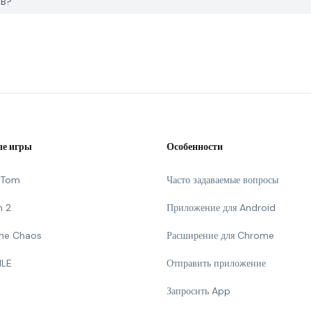
UB?
е игры
Особенности
g Tom
Часто задаваемые вопросы
n 2
Приложение для Android
 The Chaos
Расширение для Chrome
ILE
Отправить приложение
Запросить App