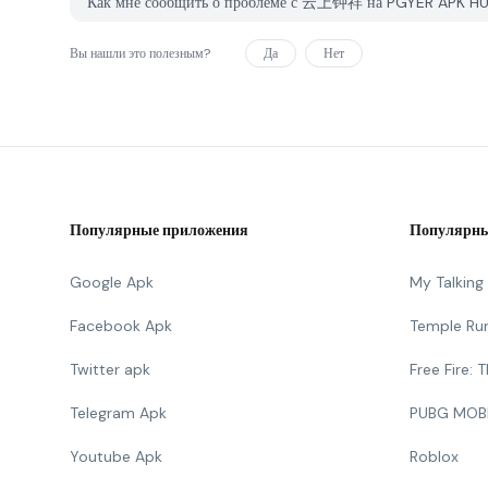
Как мне сообщить о проблеме с 云上钟祥 на PGYER APK H
Вы нашли это полезным?
Да
Нет
Популярные приложения
Популярны
Google Apk
My Talkin
Facebook Apk
Temple Ru
Twitter apk
Free Fire:
Telegram Apk
PUBG MOB
Youtube Apk
Roblox