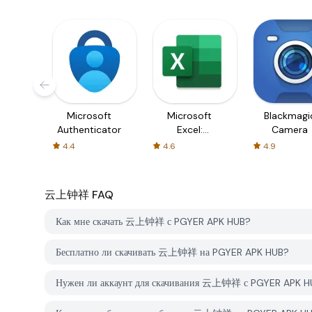
Microsoft
Microsoft
Blackmagi
Authenticator
Excel:
Camera
Spreadsheets
4.4
4.6
4.9
云上钟祥
FAQ
Как мне скачать 云上钟祥 с PGYER APK HUB?
Бесплатно ли скачивать 云上钟祥 на PGYER APK HUB?
Нужен ли аккаунт для скачивания 云上钟祥 с PGYER APK H