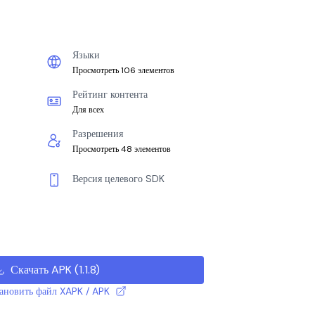
Языки
Просмотреть 106 элементов
Рейтинг контента
Для всех
Разрешения
Просмотреть 48 элементов
Версия целевого SDK
Скачать APK
(
1.1.8
)
тановить файл XAPK / APK