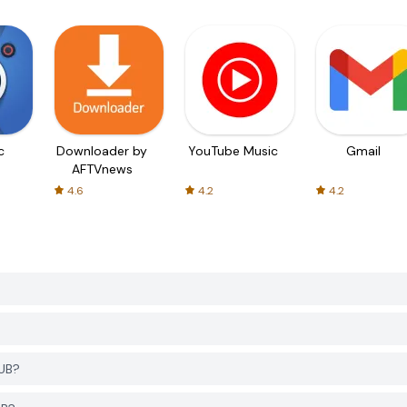
c
Downloader by
YouTube Music
Gmail
AFTVnews
4.6
4.2
4.2
UB?