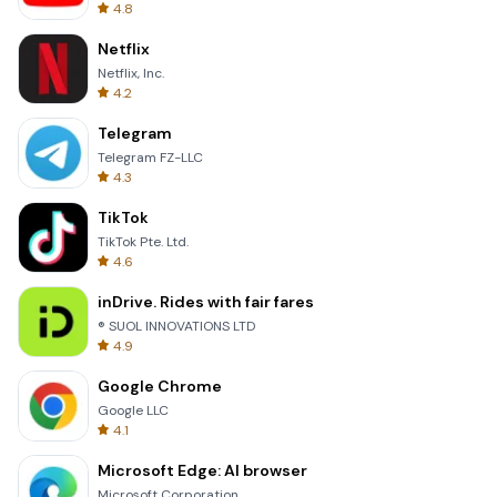
4.8
Netflix
Netflix, Inc.
4.2
Telegram
Telegram FZ-LLC
4.3
TikTok
TikTok Pte. Ltd.
4.6
inDrive. Rides with fair fares
® SUOL INNOVATIONS LTD
4.9
Google Chrome
Google LLC
4.1
Microsoft Edge: AI browser
Microsoft Corporation