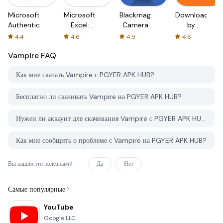
Microsoft
Microsoft
Blackmagic
Downloader
Authenticator
Excel:
Camera
by
Spreadsheets
AFTVnews
4.4
4.6
4.9
4.6
Vampire
FAQ
Как мне скачать Vampire с PGYER APK HUB?
Бесплатно ли скачивать Vampire на PGYER APK HUB?
Нужен ли аккаунт для скачивания Vampire с PGYER APK HUB?
Как мне сообщить о проблеме с Vampire на PGYER APK HUB?
Вы нашли это полезным?
Да
Нет
Самые популярные
YouTube
Google LLC