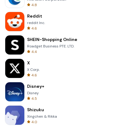
4.8
Reddit
reddit Inc.
4.6
SHEIN-Shopping Online
Roadget Business PTE. LTD.
4.4
X
X Corp.
4.6
Disney+
Disney
4.5
Shizuku
Xingchen & Rikka
4.0