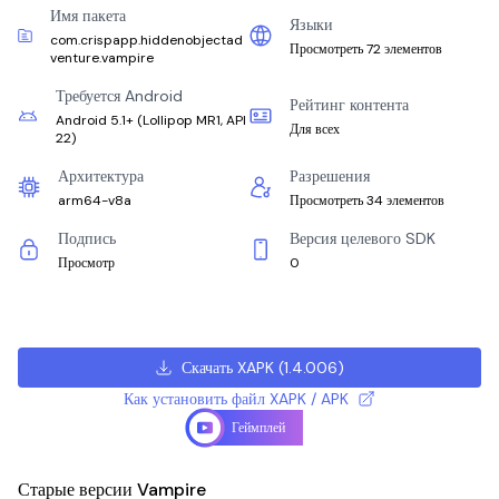
Имя пакета
Языки
com.crispapp.hiddenobjectad
Просмотреть 72 элементов
venture.vampire
Требуется Android
Рейтинг контента
Android 5.1+
(
Lollipop MR1, API
Для всех
22
)
Архитектура
Разрешения
arm64-v8a
Просмотреть 34 элементов
Подпись
Версия целевого SDK
Просмотр
0
Скачать XAPK
(
1.4.006
)
Как установить файл XAPK / APK
Геймплей
Старые версии Vampire