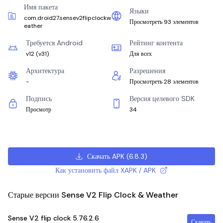
Имя пакета
Языки
com.droid27.sensev2flipclockw
Просмотреть 93 элементов
eather
Требуется Android
Рейтинг контента
v12
(
v31
)
Для всех
Архитектура
Разрешения
-
Просмотреть 28 элементов
Подпись
Версия целевого SDK
Просмотр
34
Скачать APK
(
6.8.3
)
Как установить файл XAPK / APK
Старые версии Sense V2 Flip Clock & Weather
Sense V2 flip clock
5.76.2.6
Скачать