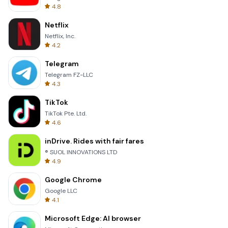
4.8
Netflix
Netflix, Inc.
4.2
Telegram
Telegram FZ-LLC
4.3
TikTok
TikTok Pte. Ltd.
4.6
inDrive. Rides with fair fares
® SUOL INNOVATIONS LTD
4.9
Google Chrome
Google LLC
4.1
Microsoft Edge: AI browser