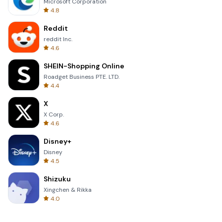
Microsoft Corporation
4.8
Reddit
reddit Inc.
4.6
SHEIN-Shopping Online
Roadget Business PTE. LTD.
4.4
X
X Corp.
4.6
Disney+
Disney
4.5
Shizuku
Xingchen & Rikka
4.0