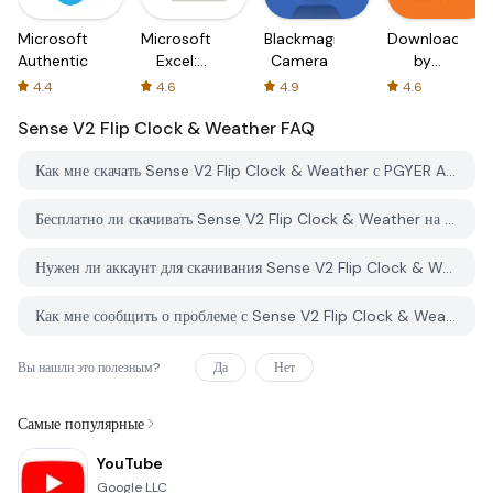
Microsoft
Microsoft
Blackmagic
Downloader
Authenticator
Excel:
Camera
by
Spreadsheets
AFTVnews
4.4
4.6
4.9
4.6
Sense V2 Flip Clock & Weather
FAQ
Как мне скачать Sense V2 Flip Clock & Weather с PGYER APK HUB?
Бесплатно ли скачивать Sense V2 Flip Clock & Weather на PGYER APK HUB?
Нужен ли аккаунт для скачивания Sense V2 Flip Clock & Weather с PGYER APK HUB?
Как мне сообщить о проблеме с Sense V2 Flip Clock & Weather на PGYER APK HUB?
Вы нашли это полезным?
Да
Нет
Самые популярные
YouTube
Google LLC