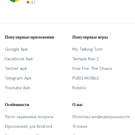
4.1
Популярные приложения
Популярные игры
Google Apk
My Talking Tom
Facebook Apk
Temple Run 2
Twitter apk
Free Fire: The Chaos
Telegram Apk
PUBG MOBILE
Youtube Apk
Roblox
Особенности
О нас
Часто задаваемые вопросы
Политика конфиденциальности
Приложение для Android
Условия