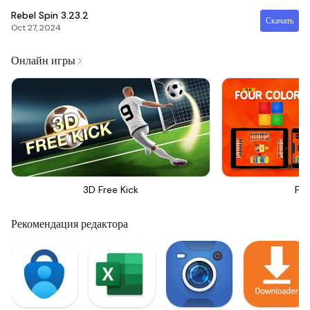
Rebel Spin
3.23.2
Скачать
Oct 27, 2024
Онлайн игры
3D Free Kick
Fou
Рекомендация редактора