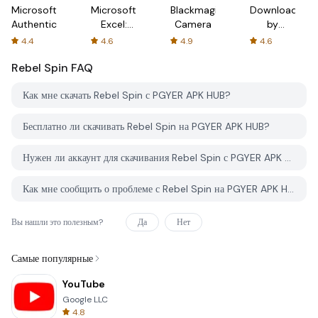
Microsoft
Microsoft
Blackmagic
Downloader
Authenticator
Excel:
Camera
by
Spreadsheets
AFTVnews
4.4
4.6
4.9
4.6
Rebel Spin
FAQ
Как мне скачать Rebel Spin с PGYER APK HUB?
Бесплатно ли скачивать Rebel Spin на PGYER APK HUB?
Нужен ли аккаунт для скачивания Rebel Spin с PGYER APK HUB?
Как мне сообщить о проблеме с Rebel Spin на PGYER APK HUB?
Вы нашли это полезным?
Да
Нет
Самые популярные
YouTube
Google LLC
4.8