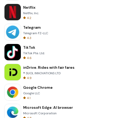
Netflix
Netflix, Inc.
4.2
Telegram
Telegram FZ-LLC
4.3
TikTok
TikTok Pte. Ltd.
4.6
inDrive. Rides with fair fares
® SUOL INNOVATIONS LTD
4.9
Google Chrome
Google LLC
4.1
Microsoft Edge: AI browser
Microsoft Corporation