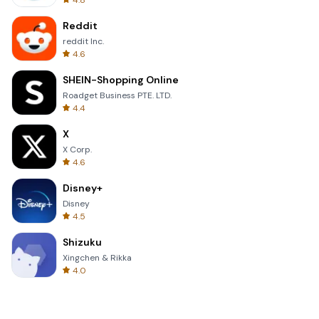
4.8
Reddit
reddit Inc.
4.6
SHEIN-Shopping Online
Roadget Business PTE. LTD.
4.4
X
X Corp.
4.6
Disney+
Disney
4.5
Shizuku
Xingchen & Rikka
4.0