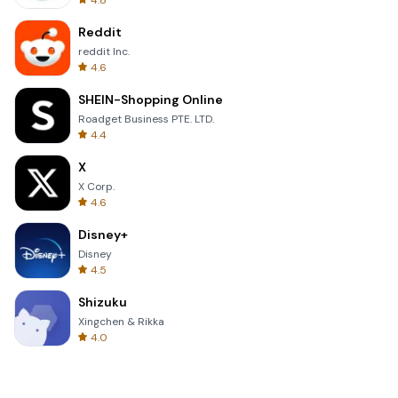
4.8
Reddit
reddit Inc.
4.6
SHEIN-Shopping Online
Roadget Business PTE. LTD.
4.4
X
X Corp.
4.6
Disney+
Disney
4.5
Shizuku
Xingchen & Rikka
4.0