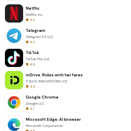
Netflix
Netflix, Inc.
4.2
Telegram
Telegram FZ-LLC
4.3
TikTok
TikTok Pte. Ltd.
4.6
inDrive. Rides with fair fares
® SUOL INNOVATIONS LTD
4.9
Google Chrome
Google LLC
4.1
Microsoft Edge: AI browser
Microsoft Corporation