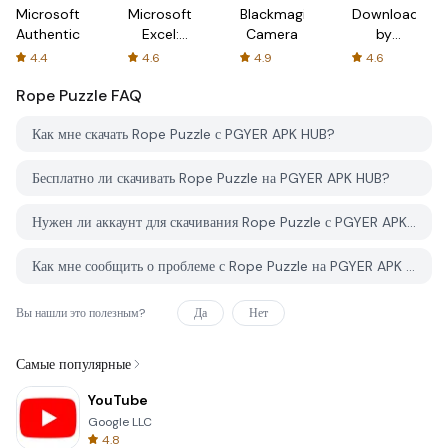
Microsoft
Microsoft
Blackmagic
Downloader
Authenticator
Excel:
Camera
by
Spreadsheets
AFTVnews
4.4
4.6
4.9
4.6
Rope Puzzle
FAQ
Как мне скачать Rope Puzzle с PGYER APK HUB?
Бесплатно ли скачивать Rope Puzzle на PGYER APK HUB?
Нужен ли аккаунт для скачивания Rope Puzzle с PGYER APK HUB?
Как мне сообщить о проблеме с Rope Puzzle на PGYER APK HUB?
Вы нашли это полезным?
Да
Нет
Самые популярные
YouTube
Google LLC
4.8