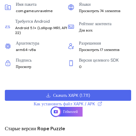
Имя пакета
Языки
com.game.unravelme
Просмотреть 74 элементов
Требуется Android
Рейтинг контента
Android 5.1+
(
Lollipop MR1, API
Для всех
22
)
Архитектура
Разрешения
arm64-v8a
Просмотреть 17 элементов
Подпись
Версия целевого SDK
Просмотр
0
Скачать XAPK
(
1.7.11
)
Как установить файл XAPK / APK
Геймплей
Старые версии Rope Puzzle