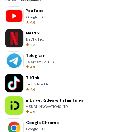
Самые популярные
YouTube
Google LLC
4.8
Netflix
Netflix, Inc.
4.2
Telegram
Telegram FZ-LLC
4.3
TikTok
TikTok Pte. Ltd.
4.6
inDrive. Rides with fair fares
® SUOL INNOVATIONS LTD
4.9
Google Chrome
Google LLC