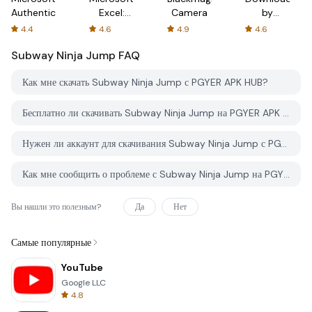
Authenticator
Excel:
Camera
by
Spreadsheets
AFTVnews
4.4
4.6
4.9
4.6
Subway Ninja Jump
FAQ
Как мне скачать Subway Ninja Jump с PGYER APK HUB?
Бесплатно ли скачивать Subway Ninja Jump на PGYER APK HUB?
Нужен ли аккаунт для скачивания Subway Ninja Jump с PGYER APK HUB?
Как мне сообщить о проблеме с Subway Ninja Jump на PGYER APK HUB?
Вы нашли это полезным?
Да
Нет
Самые популярные
YouTube
Google LLC
4.8