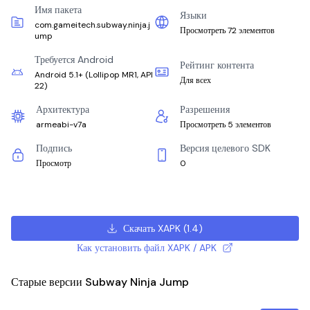
Имя пакета
Языки
com.gameitech.subway.ninja.j
Просмотреть 72 элементов
ump
Требуется Android
Рейтинг контента
Android 5.1+
(
Lollipop MR1, API
Для всех
22
)
Архитектура
Разрешения
armeabi-v7a
Просмотреть 5 элементов
Подпись
Версия целевого SDK
Просмотр
0
Скачать XAPK
(
1.4
)
Как установить файл XAPK / APK
Старые версии Subway Ninja Jump