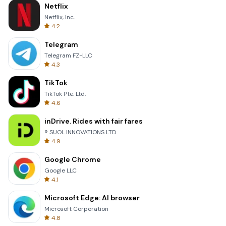
Netflix
Netflix, Inc.
4.2
Telegram
Telegram FZ-LLC
4.3
TikTok
TikTok Pte. Ltd.
4.6
inDrive. Rides with fair fares
® SUOL INNOVATIONS LTD
4.9
Google Chrome
Google LLC
4.1
Microsoft Edge: AI browser
Microsoft Corporation
4.8