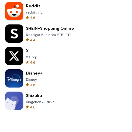
Reddit
reddit Inc.
4.6
SHEIN-Shopping Online
Roadget Business PTE. LTD.
4.4
X
X Corp.
4.6
Disney+
Disney
4.5
Shizuku
Xingchen & Rikka
4.0