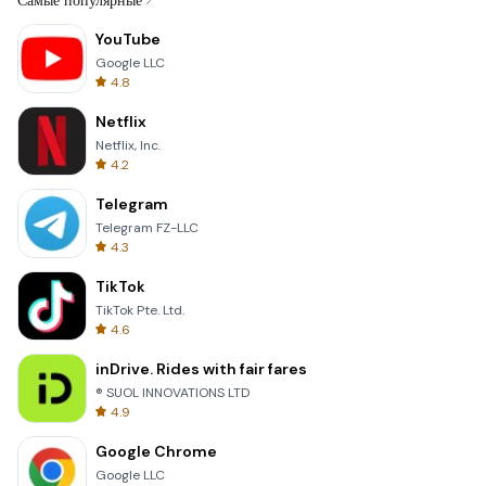
Самые популярные
YouTube
Google LLC
4.8
Netflix
Netflix, Inc.
4.2
Telegram
Telegram FZ-LLC
4.3
TikTok
TikTok Pte. Ltd.
4.6
inDrive. Rides with fair fares
® SUOL INNOVATIONS LTD
4.9
Google Chrome
Google LLC