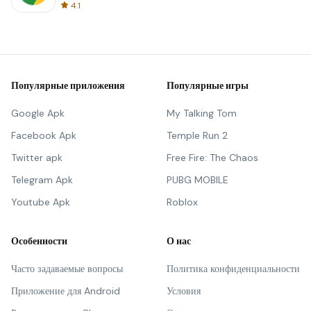
4.1
Популярные приложения
Популярные игры
Google Apk
My Talking Tom
Facebook Apk
Temple Run 2
Twitter apk
Free Fire: The Chaos
Telegram Apk
PUBG MOBILE
Youtube Apk
Roblox
Особенности
О нас
Часто задаваемые вопросы
Политика конфиденциальности
Приложение для Android
Условия