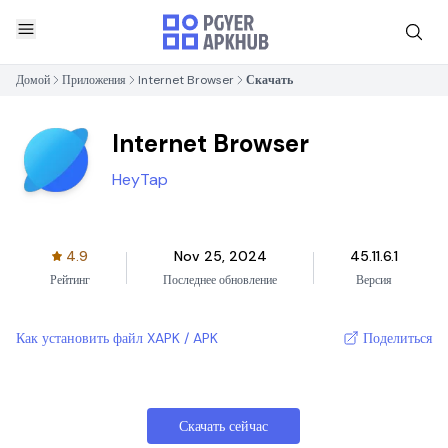
Домой
Приложения
Internet Browser
Скачать
Internet Browser
HeyTap
4.9
Nov 25, 2024
45.11.6.1
Рейтинг
Последнее обновление
Версия
Как установить файл XAPK / APK
Поделиться
Скачать сейчас