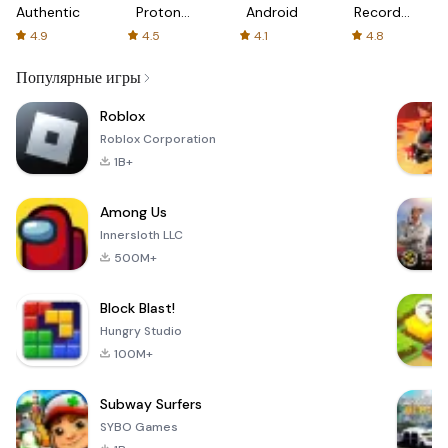
Authenticator
Proton:
Android
Recorder
Fast &
-
4.9
4.5
4.1
4.8
Secure
XRecorder
VPN
Популярные игры
Roblox
Roblox Corporation
1B+
Among Us
Innersloth LLC
500M+
Block Blast!
Hungry Studio
100M+
Subway Surfers
SYBO Games