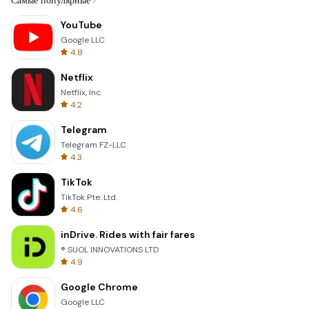
Самые популярные
YouTube
Google LLC
4.8
Netflix
Netflix, Inc.
4.2
Telegram
Telegram FZ-LLC
4.3
TikTok
TikTok Pte. Ltd.
4.6
inDrive. Rides with fair fares
® SUOL INNOVATIONS LTD
4.9
Google Chrome
Google LLC