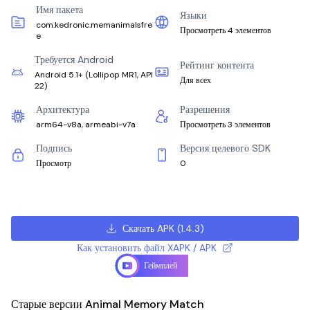
Имя пакета
Языки
com.kedronic.memanimalsfre
Просмотреть 4 элементов
e
Требуется Android
Рейтинг контента
Android 5.1+
(
Lollipop MR1, API
Для всех
22
)
Архитектура
Разрешения
arm64-v8a, armeabi-v7a
Просмотреть 3 элементов
Подпись
Версия целевого SDK
Просмотр
0
Скачать APK
(
1.4.3
)
Как установить файл XAPK / APK
Геймплей
Старые версии Animal Memory Match