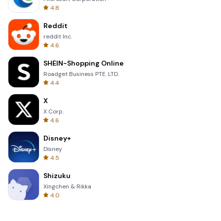
4.8
Reddit
reddit Inc.
4.6
SHEIN-Shopping Online
Roadget Business PTE. LTD.
4.4
X
X Corp.
4.6
Disney+
Disney
4.5
Shizuku
Xingchen & Rikka
4.0