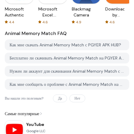
Microsoft
Microsoft
Blackmagic
Downloader
Authenticator
Excel:
Camera
by
Spreadsheets
AFTVnews
4.4
4.6
4.9
4.6
Animal Memory Match
FAQ
Как мне скачать Animal Memory Match с PGYER APK HUB?
Бесплатно ли скачивать Animal Memory Match на PGYER APK HUB?
Нужен ли аккаунт для скачивания Animal Memory Match с PGYER APK HUB?
Как мне сообщить о проблеме с Animal Memory Match на PGYER APK HUB?
Вы нашли это полезным?
Да
Нет
Самые популярные
YouTube
Google LLC