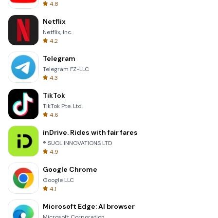
4.8
Netflix
Netflix, Inc.
4.2
Telegram
Telegram FZ-LLC
4.3
TikTok
TikTok Pte. Ltd.
4.6
inDrive. Rides with fair fares
® SUOL INNOVATIONS LTD
4.9
Google Chrome
Google LLC
4.1
Microsoft Edge: AI browser
Microsoft Corporation