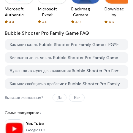
Microsoft
Microsoft
Blackmagic
Downloader
Authenticator
Excel:
Camera
by
Spreadsheets
AFTVnews
4.4
4.6
4.9
4.6
Bubble Shooter Pro Family Game
FAQ
Как мне скачать Bubble Shooter Pro Family Game с PGYER APK HUB?
Бесплатно ли скачивать Bubble Shooter Pro Family Game на PGYER APK HUB?
Нужен ли аккаунт для скачивания Bubble Shooter Pro Family Game с PGYER APK HUB?
Как мне сообщить о проблеме с Bubble Shooter Pro Family Game на PGYER APK HUB?
Вы нашли это полезным?
Да
Нет
Самые популярные
YouTube
Google LLC