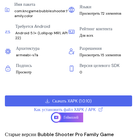
Имя пакета
Языки
com.kncgame.bubble.shooter.f
Просмотреть 72 элементов
amily.color
Требуется Android
Рейтинг контента
Android 5.1+
(
Lollipop MR1, API
Для всех
22
)
Архитектура
Разрешения
armeabi-v7a
Просмотреть 15 элементов
Подпись
Версия целевого SDK
Просмотр
0
Скачать XAPK
(
1.0.10
)
Как установить файл XAPK / APK
Геймплей
Старые версии Bubble Shooter Pro Family Game