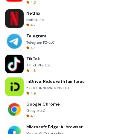
4.8
Netflix
Netflix, Inc.
4.2
Telegram
Telegram FZ-LLC
4.3
TikTok
TikTok Pte. Ltd.
4.6
inDrive. Rides with fair fares
® SUOL INNOVATIONS LTD
4.9
Google Chrome
Google LLC
4.1
Microsoft Edge: AI browser
Microsoft Corporation