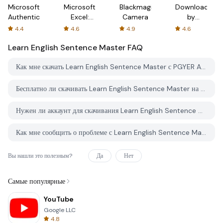
Microsoft
Microsoft
Blackmagic
Downloader
Authenticator
Excel:
Camera
by
Spreadsheets
AFTVnews
4.4
4.6
4.9
4.6
Learn English Sentence Master
FAQ
Как мне скачать Learn English Sentence Master с PGYER APK HUB?
Бесплатно ли скачивать Learn English Sentence Master на PGYER APK HUB?
Нужен ли аккаунт для скачивания Learn English Sentence Master с PGYER APK HUB?
Как мне сообщить о проблеме с Learn English Sentence Master на PGYER APK HUB?
Вы нашли это полезным?
Да
Нет
Самые популярные
YouTube
Google LLC
4.8