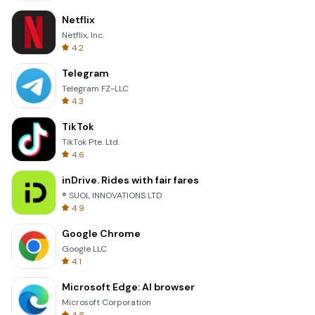
Netflix
Netflix, Inc.
4.2
Telegram
Telegram FZ-LLC
4.3
TikTok
TikTok Pte. Ltd.
4.6
inDrive. Rides with fair fares
® SUOL INNOVATIONS LTD
4.9
Google Chrome
Google LLC
4.1
Microsoft Edge: AI browser
Microsoft Corporation