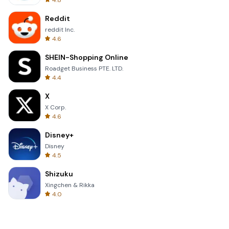
4.8
Reddit
reddit Inc.
4.6
SHEIN-Shopping Online
Roadget Business PTE. LTD.
4.4
X
X Corp.
4.6
Disney+
Disney
4.5
Shizuku
Xingchen & Rikka
4.0