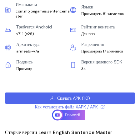
Имя пакета
Языки
com.mojoegames.sentencema
Просмотреть 81 элементов
ster
Требуется Android
Рейтинг контента
v7.1.1
(
v25
)
Для всех
Архитектура
Разрешения
armeabi-v7a
Просмотреть 17 элементов
Подпись
Версия целевого SDK
Просмотр
34
Скачать APK
(
1.0
)
Как установить файл XAPK / APK
Геймплей
Старые версии Learn English Sentence Master