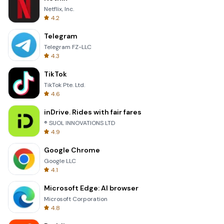
Netflix, Inc.
4.2
Telegram
Telegram FZ-LLC
4.3
TikTok
TikTok Pte. Ltd.
4.6
inDrive. Rides with fair fares
® SUOL INNOVATIONS LTD
4.9
Google Chrome
Google LLC
4.1
Microsoft Edge: AI browser
Microsoft Corporation
4.8