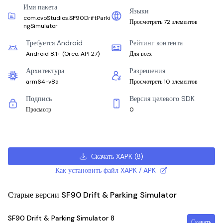
Имя пакета
Языки
com.ovoStudios.SF90DriftParki
Просмотреть 72 элементов
ngSimulator
Требуется Android
Рейтинг контента
Android 8.1+
(
Oreo, API 27
)
Для всех
Архитектура
Разрешения
arm64-v8a
Просмотреть 10 элементов
Подпись
Версия целевого SDK
Просмотр
0
Скачать XAPK
(
8
)
Как установить файл XAPK / APK
Старые версии SF90 Drift & Parking Simulator
SF90 Drift & Parking Simulator
8
Скачать