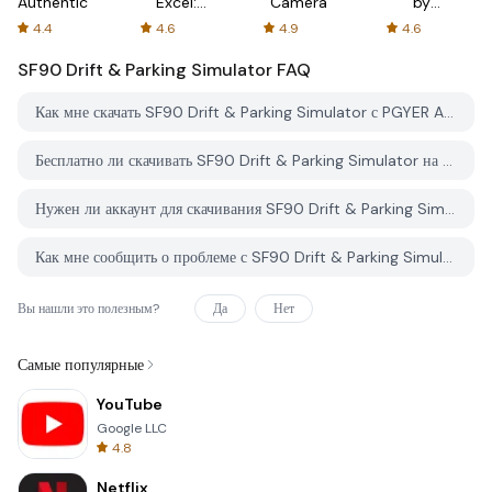
Authenticator
Excel:
Camera
by
Spreadsheets
AFTVnews
4.4
4.6
4.9
4.6
SF90 Drift & Parking Simulator
FAQ
Как мне скачать SF90 Drift & Parking Simulator с PGYER APK HUB?
Бесплатно ли скачивать SF90 Drift & Parking Simulator на PGYER APK HUB?
Нужен ли аккаунт для скачивания SF90 Drift & Parking Simulator с PGYER APK HUB?
Как мне сообщить о проблеме с SF90 Drift & Parking Simulator на PGYER APK HUB?
Вы нашли это полезным?
Да
Нет
Самые популярные
YouTube
Google LLC
4.8
Netflix