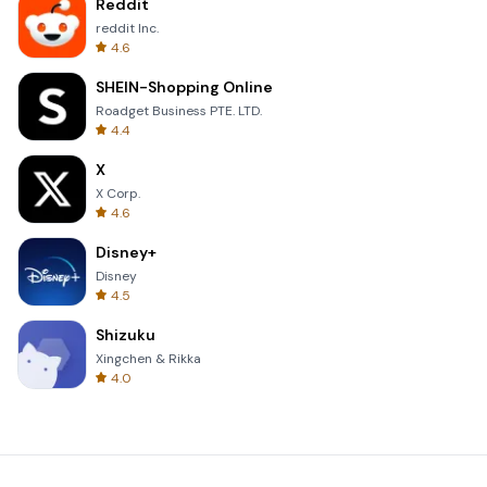
Reddit
reddit Inc.
4.6
SHEIN-Shopping Online
Roadget Business PTE. LTD.
4.4
X
X Corp.
4.6
Disney+
Disney
4.5
Shizuku
Xingchen & Rikka
4.0