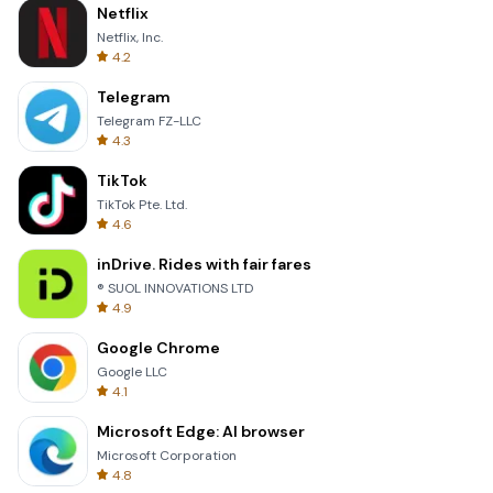
Netflix
Netflix, Inc.
4.2
Telegram
Telegram FZ-LLC
4.3
TikTok
TikTok Pte. Ltd.
4.6
inDrive. Rides with fair fares
® SUOL INNOVATIONS LTD
4.9
Google Chrome
Google LLC
4.1
Microsoft Edge: AI browser
Microsoft Corporation
4.8