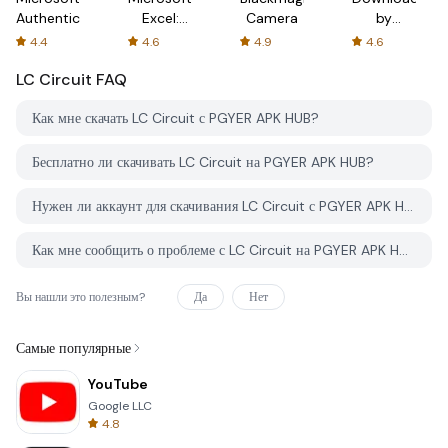
Authenticator
Excel:
Camera
by
Spreadsheets
AFTVnews
4.4
4.6
4.9
4.6
LC Circuit
FAQ
Как мне скачать LC Circuit с PGYER APK HUB?
Бесплатно ли скачивать LC Circuit на PGYER APK HUB?
Нужен ли аккаунт для скачивания LC Circuit с PGYER APK HUB?
Как мне сообщить о проблеме с LC Circuit на PGYER APK HUB?
Вы нашли это полезным?
Да
Нет
Самые популярные
YouTube
Google LLC
4.8