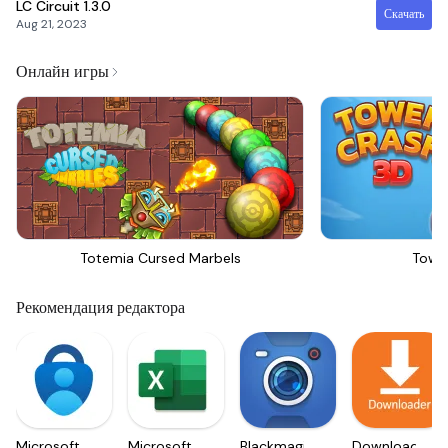
LC Circuit
1.3.0
Скачать
Aug 21, 2023
Онлайн игры
Totemia Cursed Marbels
Towe
Рекомендация редактора
Microsoft
Microsoft
Blackmagic
Downloader