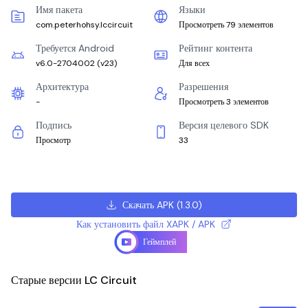
Имя пакета
Языки
com.peterhohsy.lccircuit
Просмотреть 79 элементов
Требуется Android
Рейтинг контента
v6.0-2704002
(
v23
)
Для всех
Архитектура
Разрешения
-
Просмотреть 3 элементов
Подпись
Версия целевого SDK
Просмотр
33
Скачать APK
(
1.3.0
)
Как установить файл XAPK / APK
Геймплей
Старые версии LC Circuit