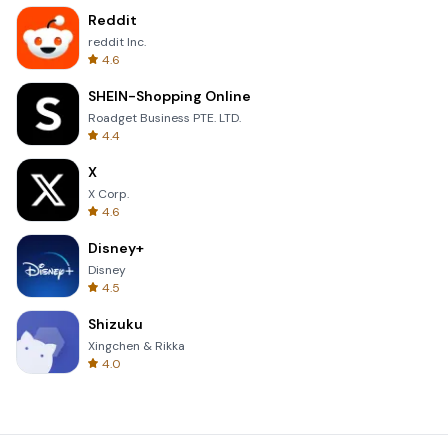
Reddit
reddit Inc.
4.6
SHEIN-Shopping Online
Roadget Business PTE. LTD.
4.4
X
X Corp.
4.6
Disney+
Disney
4.5
Shizuku
Xingchen & Rikka
4.0